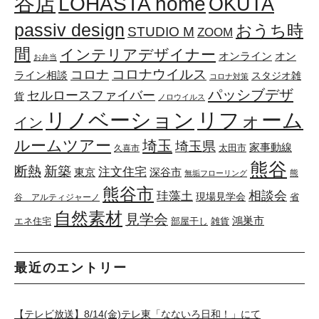
谷店
LOHASTA home
OKUTA
passiv design
おうち時
STUDIO M
ZOOM
間
インテリアデザイナー
オンライン
オン
お弁当
コロナウイルス
コロナ
ライン相談
スタジオ雑
コロナ対策
パッシブデザ
セルロースファイバー
貨
ノロウイルス
リノベーション
リフォーム
イン
ルームツアー
埼玉
埼玉県
家事動線
太田市
久喜市
熊谷
断熱
新築
注文住宅
東京
深谷市
熊
無垢フローリング
熊谷市
珪藻土
相談会
現場見学会
省
谷 アルティジャーノ
自然素材
見学会
鴻巣市
エネ住宅
部屋干し
雑貨
最近のエントリー
【テレビ放送】8/14(金)テレ東「なないろ日和！」にて