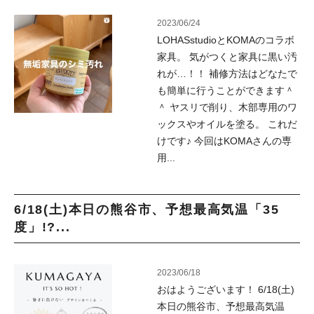
2023/06/24
LOHASstudioとKOMAのコラボ
家具。 気がつくと家具に黒い汚
れが…！！ 補修方法はどなたで
も簡単に行うことができます＾
＾ ヤスリで削り、木部専用のワ
ックスやオイルを塗る。 これだ
けです♪ 今回はKOMAさんの専
用...
6/18(土)本日の熊谷市、予想最高気温「35
度」!?...
2023/06/18
おはようございます！ 6/18(土)
本日の熊谷市、予想最高気温