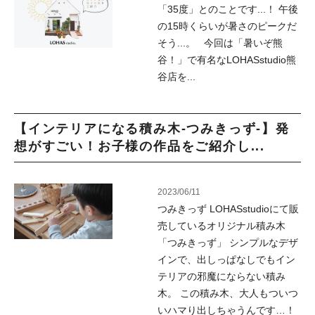
「35度」とのことです...！ 午後
の15時くらいが暑さのピークだ
そう...。 今回は「暑いぞ熊
谷！」で有名なLOHASstudio熊
谷店を...
【インテリアになる積み木-つみきっず-】発
想がすごい！お子様の作品をご紹介し...
2023/06/11
つみきっず LOHASstudioにて販
売しているオリジナル積み木
「つみきっず」 シンプルなデザ
インで、出しっぱなしでもイン
テリアの邪魔にならない積み
木。 この積み木、大人もついつ
いハマり出しちゃうんです…！