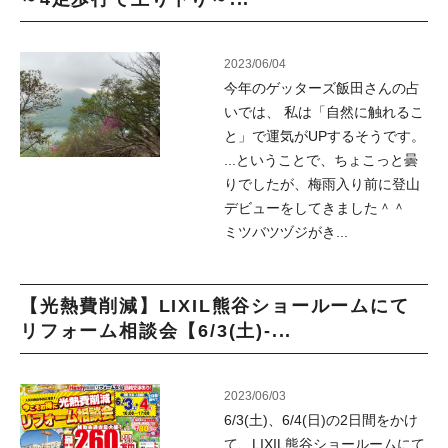
2023/06/04
今年のゲッターズ飯田さんの占
いでは、 私は「自然に触れるこ
と」で運気がUPするそうです。
...ということで、ちょこっと曇
りでしたが、梅雨入り前に登山
デビューをしてきました＾＾
ミツバツヅジがき...
【光熱費削減】LIXIL熊谷ショールームにて
リフォーム相談会【6/3(土)-...
2023/06/03
6/3(土)、6/4(日)の2日間をかけ
て、LIXIL熊谷ショールームにて