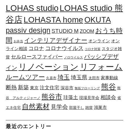
LOHAS studio
LOHAS studio 熊
谷店
LOHASTA home
OKUTA
passiv design
おうち時
STUDIO M
ZOOM
間
インテリアデザイナー
オンライン
オン
お弁当
コロナウイルス
コロナ
ライン相談
スタジオ雑
コロナ対策
パッシブデザ
セルロースファイバー
貨
ノロウイルス
リノベーション
リフォーム
イン
ルームツアー
埼玉
埼玉県
家事動線
太田市
久喜市
熊谷
断熱
新築
注文住宅
東京
深谷市
熊
無垢フローリング
熊谷市
珪藻土
相談会
現場見学会
省
谷 アルティジャーノ
自然素材
見学会
鴻巣市
エネ住宅
部屋干し
雑貨
最近のエントリー