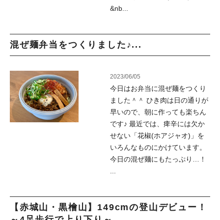
&nb...
混ぜ麺弁当をつくりました♪...
2023/06/05
今日はお弁当に混ぜ麺をつくり
ました＾＾ ひき肉は日の通りが
早いので、朝に作っても楽ちん
です♪ 最近では、痺辛には欠か
せない「花椒(ホアジャオ)」を
いろんなものにかけています。
今日の混ぜ麺にもたっぷり…！
...
【赤城山・黒檜山】149cmの登山デビュー！
～4足歩行で上り下り～...