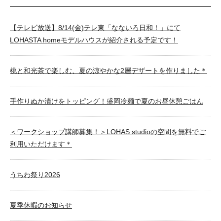
【テレビ放送】8/14(金)テレ東「なないろ日和！」にて
LOHASTA homeモデルハウスが紹介される予定です！
桃と和光茶で楽しむ、夏の涼やかな2層デザートを作りました＊
手作りぬか漬けをトッピング！盛岡冷麺で夏のお昼休憩ごはん
＜ワークショップ講師募集！＞LOHAS studioの空間を無料でご
利用いただけます＊
うちわ祭り2026
夏季休暇のお知らせ