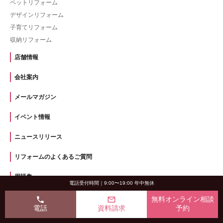
ペットリフォーム
デザインリフォーム
子育てリフォーム
収納リフォーム
店舗情報
会社案内
メールマガジン
イベント情報
ニュースリリース
リフォームのよくあるご質問
用語集
電話受付時間｜9:00〜19:00 年中無休
リンク集
phone
mail_outline
無料オンライン相談
電話
資料請求
予約
住宅履歴管理システム