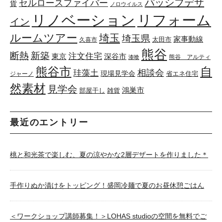
パッシブデザ
セルロースファイバー
貨
ノロウイルス
リノベーション
リフォーム
イン
ルームツアー
埼玉
埼玉県
家事動線
太田市
久喜市
熊谷
断熱
新築
注文住宅
東京
深谷市
熊谷 アルティ
漆喰
熊谷市
自
相談会
珪藻土
現場見学会
省エネ住宅
ジャーノ
然素材
見学会
鴻巣市
部屋干し
雑貨
最近のエントリー
桃と和光茶で楽しむ、夏の涼やかな2層デザートを作りました＊
手作りぬか漬けをトッピング！盛岡冷麺で夏のお昼休憩ごはん
＜ワークショップ講師募集！＞LOHAS studioの空間を無料でご