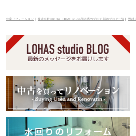
住宅リフォームTOP
｜
株式会社OKUTA LOHAS studio熊谷店のブログ 新着ブログ一覧
｜
野村 