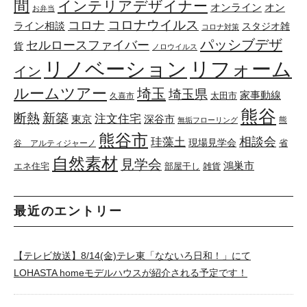
間
インテリアデザイナー
オンライン
オン
お弁当
コロナウイルス
コロナ
ライン相談
スタジオ雑
コロナ対策
パッシブデザ
セルロースファイバー
貨
ノロウイルス
リノベーション
リフォーム
イン
ルームツアー
埼玉
埼玉県
家事動線
太田市
久喜市
熊谷
断熱
新築
注文住宅
東京
深谷市
熊
無垢フローリング
熊谷市
珪藻土
相談会
現場見学会
省
谷 アルティジャーノ
自然素材
見学会
鴻巣市
エネ住宅
部屋干し
雑貨
最近のエントリー
【テレビ放送】8/14(金)テレ東「なないろ日和！」にて
LOHASTA homeモデルハウスが紹介される予定です！