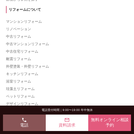
リフォームについて
マンションリフォーム
リノベーション
中古リフォーム
中古マンションリフォーム
中古住宅リフォーム
耐震リフォーム
外壁塗装・外壁リフォーム
キッチンリフォーム
浴室リフォーム
珪藻土リフォーム
ペットリフォーム
デザインリフォーム
電話受付時間｜9:00〜19:00 年中無休
子育てリフォーム
収納リフォーム
phone
mail_outline
無料オンライン相談
電話
資料請求
予約
店舗情報