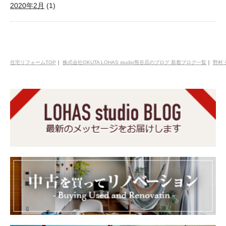
2020年2月
(1)
住宅リフォームTOP
｜
株式会社OKUTA LOHAS studio熊谷店のブログ 新着ブログ一覧
｜
野村 