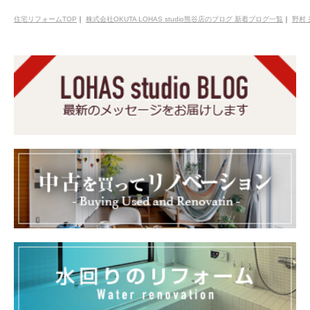
住宅リフォームTOP
｜
株式会社OKUTA LOHAS studio熊谷店のブログ 新着ブログ一覧
｜
野村 