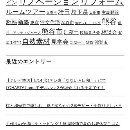
リノベーション
リフォーム
イン
ルームツアー
埼玉
埼玉県
家事動線
太田市
久喜市
熊谷
断熱
新築
注文住宅
東京
深谷市
熊
無垢フローリング
熊谷市
珪藻土
相談会
現場見学会
省
谷 アルティジャーノ
自然素材
見学会
鴻巣市
エネ住宅
部屋干し
雑貨
最近のエントリー
【テレビ放送】8/14(金)テレ東「なないろ日和！」にて
LOHASTA homeモデルハウスが紹介される予定です！
桃と和光茶で楽しむ、夏の涼やかな2層デザートを作りました＊
手作りぬか漬けをトッピング！盛岡冷麺で夏のお昼休憩ごはん