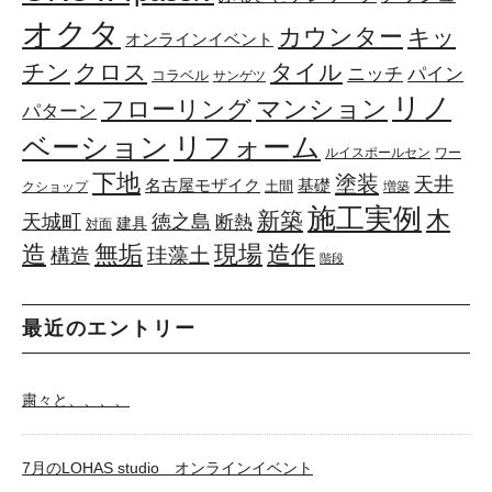
オクタ
カウンター
キッ
オンラインイベント
チン
クロス
タイル
ニッチ
パイン
コラベル
サンゲツ
リノ
マンション
フローリング
パターン
リフォーム
ベーション
ルイスポールセン
ワー
下地
塗装
天井
基礎
名古屋モザイク
土間
クショップ
増築
施工実例
木
新築
天城町
徳之島
断熱
建具
対面
造
無垢
現場
造作
珪藻土
構造
階段
最近のエントリー
粛々と、、、、
7月のLOHAS studio オンラインイベント