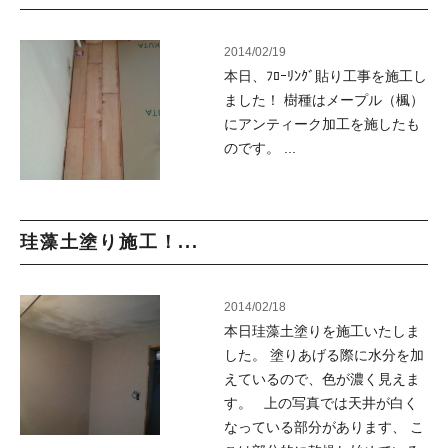
2014/02/19
本日、ﾌﾛｰﾘﾝｸﾞ貼り工事を施工し
ました！ 樹種はメープル（楓）
にアンティーク加工を施したも
のです。 ...
珪藻土塗り施工！...
2014/02/18
本日珪藻土塗りを施工いたしま
した。 塗りあげる際に水分を加
えているので、色が濃く見えま
す。 上の写真では天井が白く
なっている部分があります、 こ