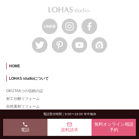
HOME
LOHAS studioについて
OKUTA8つの信頼の証
材工分離リフォーム
自然素材リフォーム
LOHAS について
電話受付時間｜9:00〜19:00 年中無休
LOHAS studio のできること
phone
mail_outline
無料オンライン相談
電話
資料請求
予約
リフォームの流れ
アフターサービス