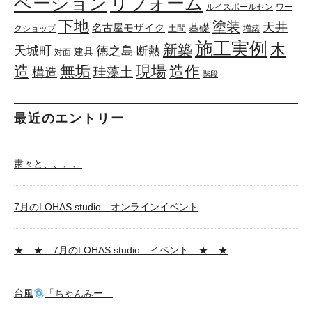
リフォーム
ベーション
ルイスポールセン
ワー
下地
塗装
天井
基礎
名古屋モザイク
土間
クショップ
増築
施工実例
木
新築
天城町
徳之島
断熱
建具
対面
造
無垢
現場
造作
珪藻土
構造
階段
最近のエントリー
粛々と、、、、
7月のLOHAS studio オンラインイベント
★ ★ 7月のLOHAS studio イベント ★ ★
台風
「ちゃんみー」