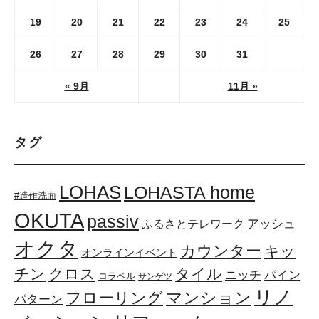
19
20
21
22
23
24
25
26
27
28
29
30
31
« 9月
11月 »
タグ
LOHAS
LOHASTA home
#造作洗面
OKUTA
passiv
アッシュ
ふるさとテレワーク
オクタ
カウンター
キッ
オンラインイベント
チン
クロス
タイル
ニッチ
パイン
コラベル
サンゲツ
リノ
マンション
フローリング
パターン