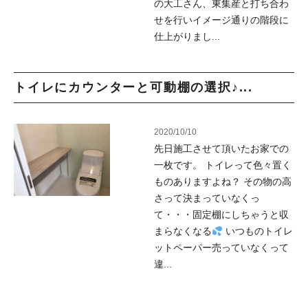
の大工さん、東集産と打ち合わ
せを行いイメージ通りの階段に
仕上がりまし...
トイレにカウンターと可動棚の選択♪...
2020/10/10
先日施工させて頂いたお家での
一枚です。 トイレって色々置く
ものありますよね？ その物の高
さって決まっていなくっ
て・・・固定棚にしちゃうと収
まらなくなる
いつものトイレ
ットペーパー売っていなくって
違...