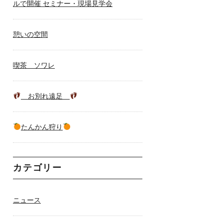
ルで開催 セミナー・現場見学会
憩いの空間
喫茶 ソワレ
お別れ遠足
たんかん狩り
カテゴリー
ニュース