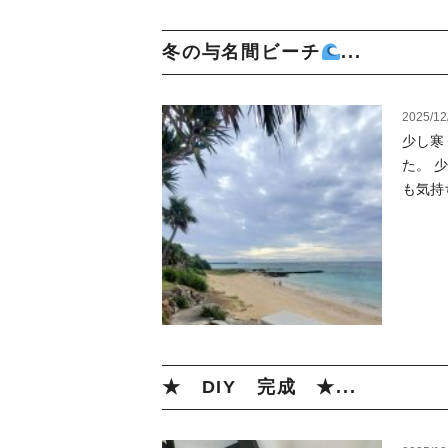
冬の与名間ビーチ
...
2025/12
少し寒
た。 
も気持
★ DIY 完成 ★...