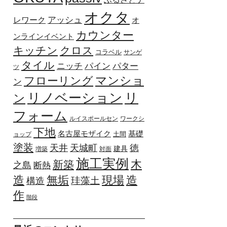
オクタ
アッシュ
レワーク
オ
カウンター
ンラインイベント
キッチン
クロス
コラベル
サンゲ
タイル
パター
ニッチ
パイン
ツ
マンショ
フローリング
ン
リ
リノベーション
ン
フォーム
ルイスポールセン
ワークシ
下地
基礎
名古屋モザイク
土間
ョップ
塗装
天井
天城町
徳
建具
増築
対面
施工実例
木
新築
之島
断熱
造
無垢
現場
造
珪藻土
構造
作
階段