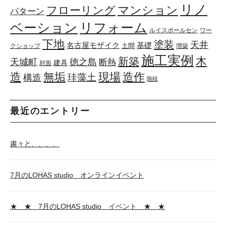
リノ
マンション
フローリング
パターン
リフォーム
ベーション
ルイスポールセン
ワー
下地
塗装
天井
基礎
名古屋モザイク
土間
クショップ
増築
施工実例
木
新築
天城町
徳之島
断熱
建具
対面
造
無垢
現場
造作
珪藻土
構造
階段
最近のエントリー
粛々と、、、、
7月のLOHAS studio オンラインイベント
★ ★ 7月のLOHAS studio イベント ★ ★