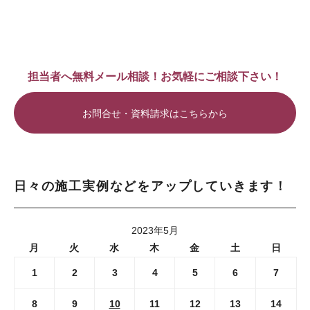
担当者へ無料メール相談！お気軽にご相談下さい！
お問合せ・資料請求はこちらから
日々の施工実例などをアップしていきます！
2023年5月
月
火
水
木
金
土
日
1
2
3
4
5
6
7
8
9
10
11
12
13
14