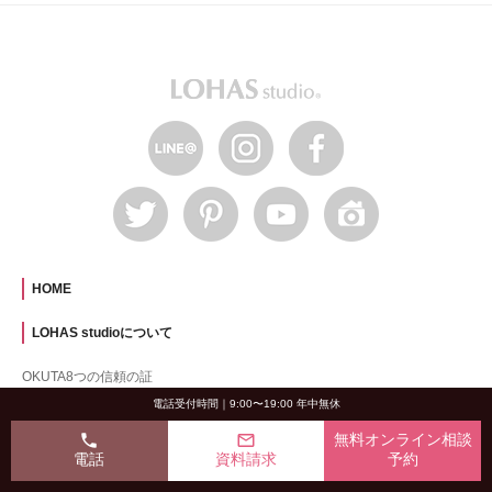
HOME
LOHAS studioについて
OKUTA8つの信頼の証
材工分離リフォーム
電話受付時間｜9:00〜19:00 年中無休
自然素材リフォーム
phone
mail_outline
無料オンライン相談
電話
資料請求
予約
LOHAS について
LOHAS studio のできること