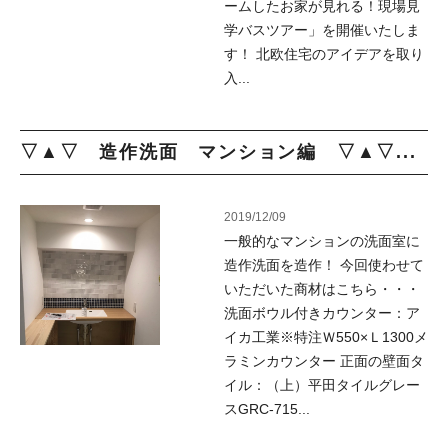
ームしたお家が見れる！現場見
学バスツアー」を開催いたしま
す！ 北欧住宅のアイデアを取り
入...
▽▲▽ 造作洗面 マンション編 ▽▲▽...
2019/12/09
一般的なマンションの洗面室に
造作洗面を造作！ 今回使わせて
いただいた商材はこちら・・・
洗面ボウル付きカウンター：ア
イカ工業※特注Ｗ550×Ｌ1300メ
ラミンカウンター 正面の壁面タ
イル：（上）平田タイルグレー
スGRC-715...