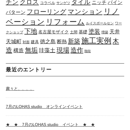
チン
クロス
タイル
ニッチ
パイン
コラベル
サンゲツ
リノ
マンション
フローリング
パターン
リフォーム
ベーション
ルイスポールセン
ワー
下地
塗装
天井
基礎
名古屋モザイク
土間
クショップ
増築
施工実例
木
新築
天城町
徳之島
断熱
建具
対面
造
無垢
現場
造作
珪藻土
構造
階段
最近のエントリー
粛々と、、、、
7月のLOHAS studio オンラインイベント
★ ★ 7月のLOHAS studio イベント ★ ★