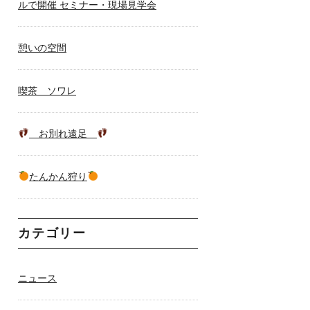
ルで開催 セミナー・現場見学会
憩いの空間
喫茶 ソワレ
お別れ遠足
たんかん狩り
カテゴリー
ニュース