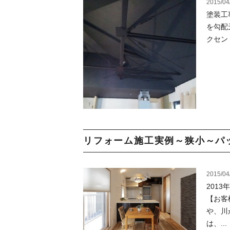
2015/04
塗装工
を勾配
クセン
リフォーム施工実例～狭小～パッシブ
2015/04
201
【お客
や、川
は、...