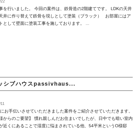
/22
事を行いました。 今回の案件は、鉄骨造の2階建てです。 LDKの天井
天井に作り替えて鉄骨を現しとして塗装（ブラック） お部屋にはア
トとして壁面に塗装工事を施しております。 ...
ハウスpassivhaus...
/11
3年にお手伝いさせていただきました案件をご紹介させていただきます。
様からのご要望】 慣れ親しんだお住まいでしたが、日中でも暗い室内
が近くにあることで湿度に悩まされている他、54平米というO様邸