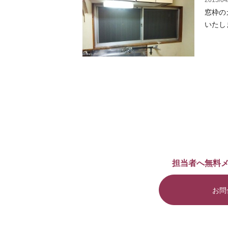
2015/04
窓枠の
いたしま
担当者へ無料
お問