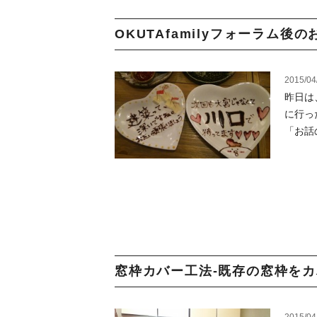
OKUTAfamilyフォーラム後の
2015/04
昨日は
に行っ
「お話
窓枠カバー工法-既存の窓枠をカバ