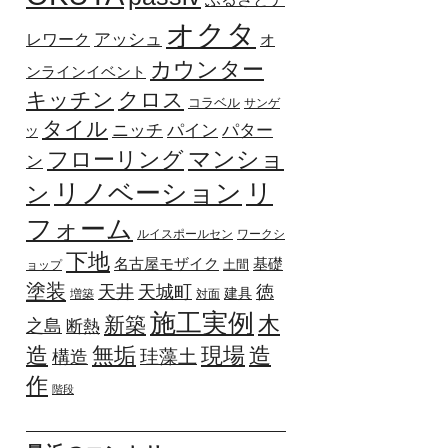
オクタ
アッシュ
レワーク
オ
カウンター
ンラインイベント
キッチン
クロス
コラベル
サンゲ
タイル
パター
ニッチ
パイン
ツ
マンショ
フローリング
ン
リ
リノベーション
ン
フォーム
ルイスポールセン
ワークシ
下地
基礎
名古屋モザイク
土間
ョップ
塗装
天井
天城町
徳
建具
増築
対面
施工実例
木
新築
之島
断熱
造
無垢
現場
造
珪藻土
構造
作
階段