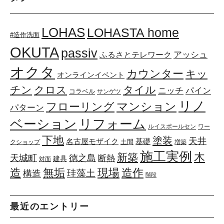
LOHAS
LOHASTA home
#造作洗面
OKUTA
passiv
アッシュ
ふるさとテレワーク
オクタ
カウンター
キッ
オンラインイベント
チン
クロス
タイル
ニッチ
パイン
コラベル
サンゲツ
リノ
マンション
フローリング
パターン
リフォーム
ベーション
ルイスポールセン
ワー
下地
塗装
天井
基礎
名古屋モザイク
土間
クショップ
増築
施工実例
木
新築
天城町
徳之島
断熱
建具
対面
造
無垢
現場
造作
珪藻土
構造
階段
最近のエントリー