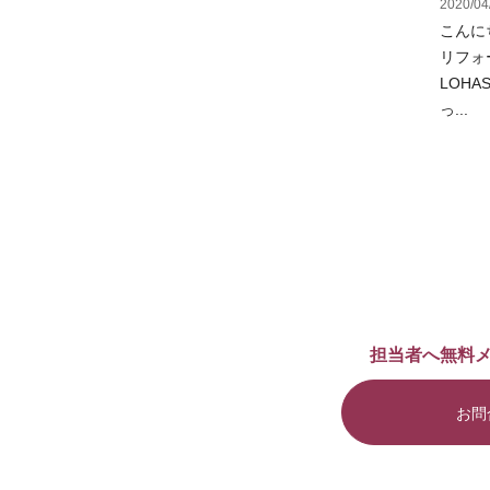
2020/04
こんに
リフォ
LOH
っ...
担当者へ無料
お問