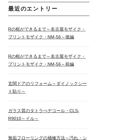
最近のエントリー
Rの框ができるまで～名古屋モザイク・
プリントモザイク・NM-56～後編
Rの框ができるまで～名古屋モザイク・
プリントモザイク・NM-56～前編
玄関ドアのリフォーム～ダイノックシー
ト貼り～
ガラス質のタトラぺデコール・CLS-
R9010～イル～
無垢フローリングの補修方法～汚れ・シ