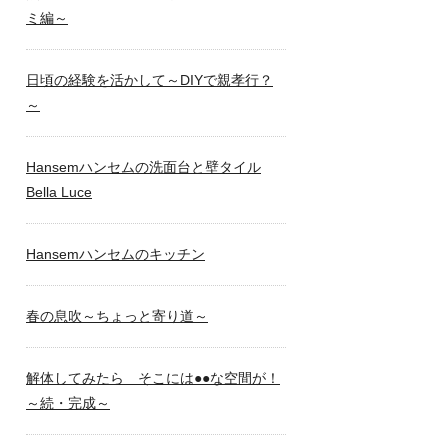
ミ編～
日頃の経験を活かして～DIYで親孝行？
～
Hansemハンセムの洗面台と壁タイル
Bella Luce
Hansemハンセムのキッチン
春の息吹～ちょっと寄り道～
解体してみたら そこには●●な空間が！
～続・完成～