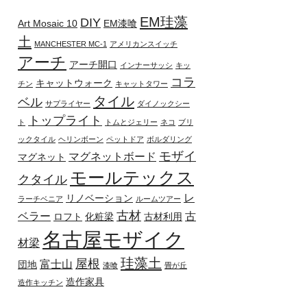
EM珪藻
DIY
Art Mosaic 10
EM漆喰
土
MANCHESTER MC-1
アメリカンスイッチ
アーチ
アーチ開口
インナーサッシ
キッ
コラ
キャットウォーク
チン
キャットタワー
タイル
ベル
サプライヤー
ダイノックシー
トップライト
ト
トムとジェリー
ネコ
ブリ
ックタイル
ヘリンボーン
ペットドア
ボルダリング
モザイ
マグネットボード
マグネット
モールテックス
クタイル
レ
リノベーション
ラーチベニア
ルームツアー
古材
ベラー
古
ロフト
化粧梁
古材利用
名古屋モザイク
材梁
珪藻土
屋根
富士山
団地
漆喰
畳が丘
造作家具
造作キッチン