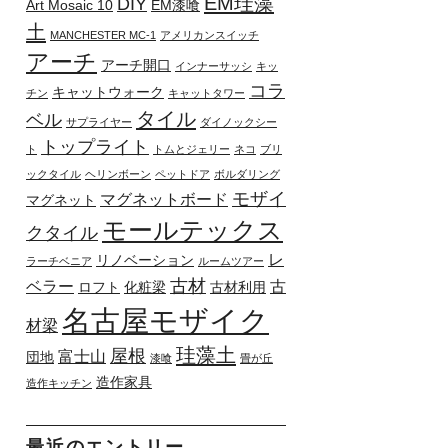
EM珪藻
DIY
Art Mosaic 10
EM漆喰
土
MANCHESTER MC-1
アメリカンスイッチ
アーチ
アーチ開口
インナーサッシ
キッ
コラ
キャットウォーク
チン
キャットタワー
タイル
ベル
サプライヤー
ダイノックシー
トップライト
ト
トムとジェリー
ネコ
ブリ
ックタイル
ヘリンボーン
ペットドア
ボルダリング
モザイ
マグネットボード
マグネット
モールテックス
クタイル
レ
リノベーション
ラーチベニア
ルームツアー
古材
ベラー
古
ロフト
化粧梁
古材利用
名古屋モザイク
材梁
珪藻土
屋根
富士山
団地
漆喰
畳が丘
造作家具
造作キッチン
最近のエントリー