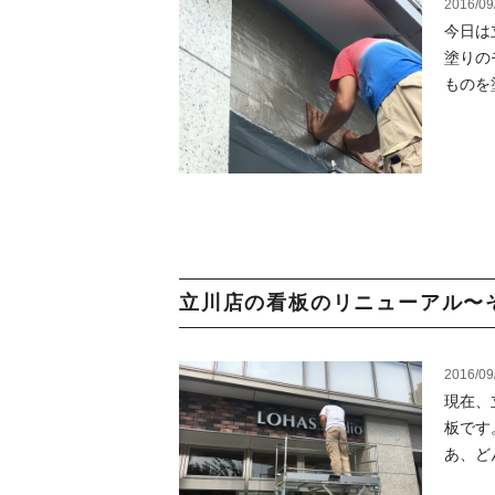
2016/09
今日は
塗りの
ものを
立川店の看板のリニューアル〜その
2016/09
現在、
板です
あ、ど