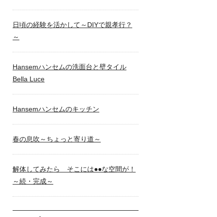
日頃の経験を活かして～DIYで親孝行？
～
Hansemハンセムの洗面台と壁タイル
Bella Luce
Hansemハンセムのキッチン
春の息吹～ちょっと寄り道～
解体してみたら そこには●●な空間が！
～続・完成～