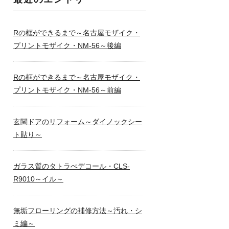
Rの框ができるまで～名古屋モザイク・
プリントモザイク・NM-56～後編
Rの框ができるまで～名古屋モザイク・
プリントモザイク・NM-56～前編
玄関ドアのリフォーム～ダイノックシー
ト貼り～
ガラス質のタトラぺデコール・CLS-
R9010～イル～
無垢フローリングの補修方法～汚れ・シ
ミ編～