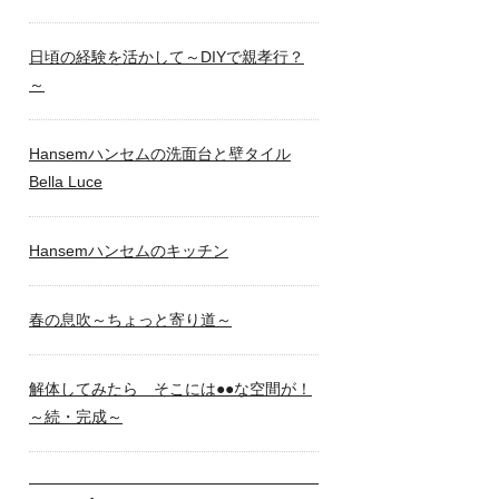
日頃の経験を活かして～DIYで親孝行？
～
Hansemハンセムの洗面台と壁タイル
Bella Luce
Hansemハンセムのキッチン
春の息吹～ちょっと寄り道～
解体してみたら そこには●●な空間が！
～続・完成～