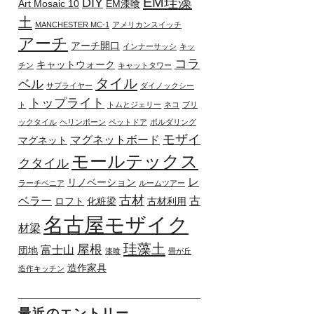
EM珪藻
DIY
Art Mosaic 10
EM漆喰
土
MANCHESTER MC-1
アメリカンスイッチ
アーチ
アーチ開口
インナーサッシ
キッ
コラ
キャットウォーク
チン
キャットタワー
タイル
ベル
サプライヤー
ダイノックシー
トップライト
ト
トムとジェリー
ネコ
ブリ
ックタイル
ヘリンボーン
ペットドア
ボルダリング
モザイ
マグネットボード
マグネット
モールテックス
クタイル
レ
リノベーション
ラーチベニア
ルームツアー
古材
ベラー
古
ロフト
化粧梁
古材利用
名古屋モザイク
材梁
珪藻土
屋根
富士山
団地
漆喰
畳が丘
造作家具
造作キッチン
最近のエントリー