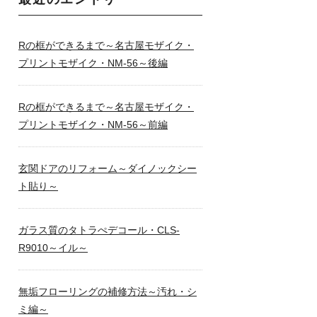
Rの框ができるまで～名古屋モザイク・
プリントモザイク・NM-56～後編
Rの框ができるまで～名古屋モザイク・
プリントモザイク・NM-56～前編
玄関ドアのリフォーム～ダイノックシー
ト貼り～
ガラス質のタトラぺデコール・CLS-
R9010～イル～
無垢フローリングの補修方法～汚れ・シ
ミ編～