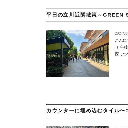
平日の立川近隣散策～GREEN SP
2024/06
こんに
り 午
探しつ
カウンターに埋め込むタイル〜コ