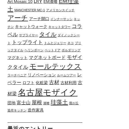
EM珪藻
DIY
Art Mosaic 10
EM漆喰
土
MANCHESTER MC-1
アメリカンスイッチ
アーチ
アーチ開口
インナーサッシ
キッ
コラ
キャットウォーク
チン
キャットタワー
タイル
ベル
サプライヤー
ダイノックシー
トップライト
ト
トムとジェリー
ネコ
ブリ
ックタイル
ヘリンボーン
ペットドア
ボルダリング
モザイ
マグネットボード
マグネット
モールテックス
クタイル
レ
リノベーション
ラーチベニア
ルームツアー
古材
ベラー
古
ロフト
化粧梁
古材利用
名古屋モザイク
材梁
珪藻土
屋根
富士山
団地
漆喰
畳が丘
造作家具
造作キッチン
最近のエントリー