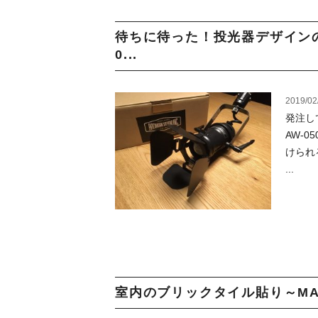
待ちに待った！投光器デザインの
0...
2019/02
発注し
AW-
けられ
...
室内のブリックタイル貼り～MANC