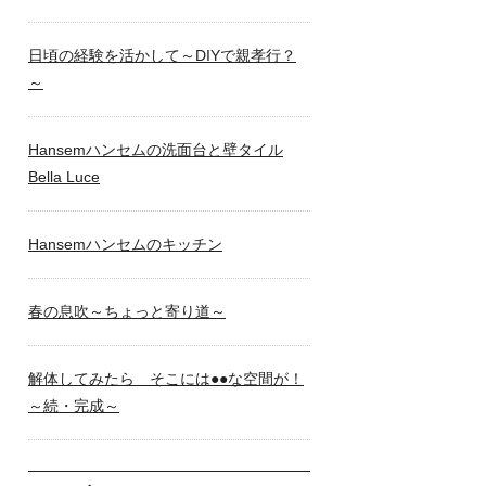
日頃の経験を活かして～DIYで親孝行？
～
Hansemハンセムの洗面台と壁タイル
Bella Luce
Hansemハンセムのキッチン
春の息吹～ちょっと寄り道～
解体してみたら そこには●●な空間が！
～続・完成～