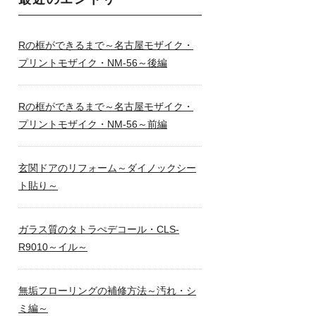
Rの框ができるまで～名古屋モザイク・
プリントモザイク・NM-56～後編
Rの框ができるまで～名古屋モザイク・
プリントモザイク・NM-56～前編
玄関ドアのリフォーム～ダイノックシー
ト貼り～
ガラス質のタトラぺデコール・CLS-
R9010～イル～
無垢フローリングの補修方法～汚れ・シ
ミ編～