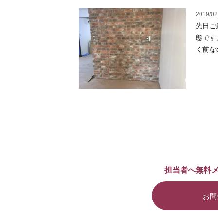
2019/02
先日ご
態です
く前な
担当者へ無料
お問