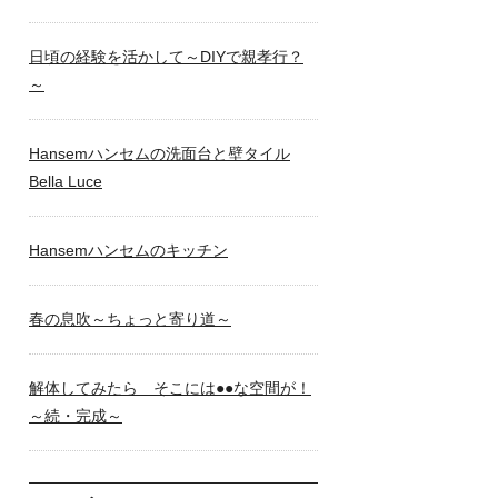
日頃の経験を活かして～DIYで親孝行？
～
Hansemハンセムの洗面台と壁タイル
Bella Luce
Hansemハンセムのキッチン
春の息吹～ちょっと寄り道～
解体してみたら そこには●●な空間が！
～続・完成～