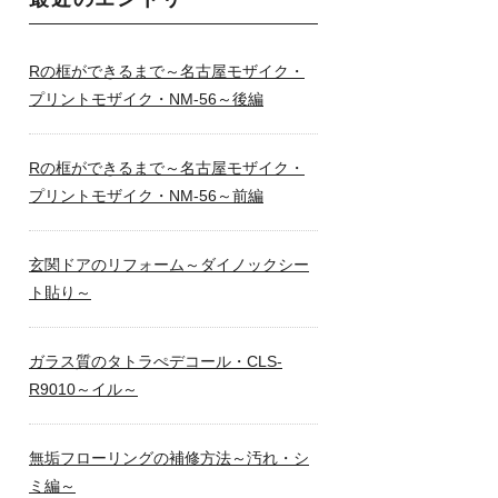
Rの框ができるまで～名古屋モザイク・
プリントモザイク・NM-56～後編
Rの框ができるまで～名古屋モザイク・
プリントモザイク・NM-56～前編
玄関ドアのリフォーム～ダイノックシー
ト貼り～
ガラス質のタトラぺデコール・CLS-
R9010～イル～
無垢フローリングの補修方法～汚れ・シ
ミ編～