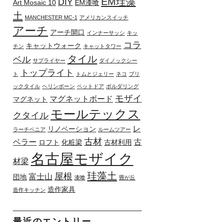
EM珪藻
DIY
Art Mosaic 10
EM漆喰
土
MANCHESTER MC-1
アメリカンスイッチ
アーチ
アーチ開口
インナーサッシ
キッ
コラ
キャットウォーク
チン
キャットタワー
タイル
ベル
サプライヤー
ダイノックシー
トップライト
ト
トムとジェリー
ネコ
ブリ
ックタイル
ヘリンボーン
ペットドア
ボルダリング
モザイ
マグネットボード
マグネット
モールテックス
クタイル
レ
リノベーション
ラーチベニア
ルームツアー
古材
ベラー
古
ロフト
化粧梁
古材利用
名古屋モザイク
材梁
珪藻土
屋根
富士山
団地
漆喰
畳が丘
造作家具
造作キッチン
最近のエントリー