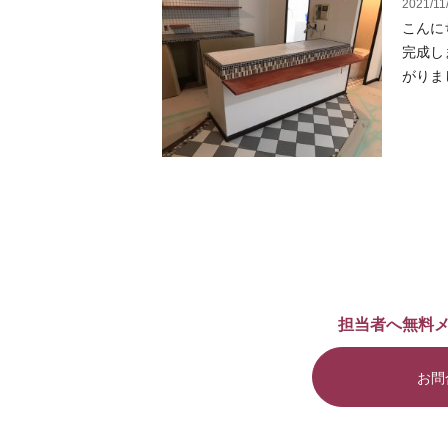
2021/11
こんに
完成し
がりま
担当者へ無料
お問