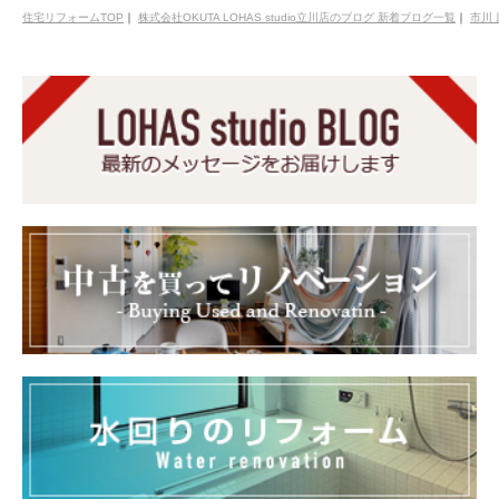
住宅リフォームTOP
｜
株式会社OKUTA LOHAS studio立川店のブログ 新着ブログ一覧
｜
市川 