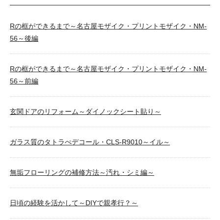
Rの框ができるまで～名古屋モザイク・プリントモザイク・NM-
56～後編
Rの框ができるまで～名古屋モザイク・プリントモザイク・NM-
56～前編
玄関ドアのリフォーム～ダイノックシート貼り～
ガラス質のタトラぺデコール・CLS-R9010～イル～
無垢フローリングの補修方法～汚れ・シミ編～
日頃の経験を活かして～DIYで親孝行？～