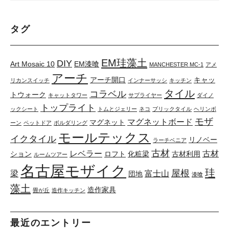
タグ
EM珪藻土
DIY
Art Mosaic 10
EM漆喰
MANCHESTER MC-1
アメ
アーチ
アーチ開口
キャッ
リカンスイッチ
インナーサッシ
キッチン
タイル
コラベル
トウォーク
キャットタワー
サプライヤー
ダイノ
トップライト
ックシート
トムとジェリー
ネコ
ブリックタイル
ヘリンボ
モザ
マグネットボード
マグネット
ーン
ペットドア
ボルダリング
モールテックス
イクタイル
リノベー
ラーチベニア
古材
レベラー
古材
ション
ロフト
化粧梁
古材利用
ルームツアー
名古屋モザイク
珪
屋根
梁
富士山
団地
漆喰
藻土
造作家具
畳が丘
造作キッチン
最近のエントリー