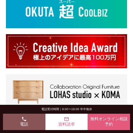
電話受付時間｜9:00〜19:00 年中無休
phone
mail_outline
無料オンライン相談
電話
資料請求
予約