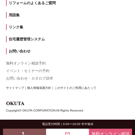
リフォームのよくあるご質問
用語集
リンク集
住宅履歴管理システム
お問い合わせ
無料オンライン相談予約
イベント・セミナーの予約
お問い合わせ・カタログ請求
サイトマップ
｜
個人情報保護方針
｜
このサイトのご利用にあたって
Copyright© OKUTA CORPORATION All Rights Reserved.
電話受付時間｜9:00〜19:00 年中無休
phone
mail_outline
無料オンライン相談