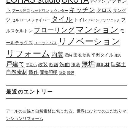
OKUTA
アクセン
アイアン
キッチン
ト
クロス
サンゲ
アール開口
ウッドワン
カウンター
タイル
トイレ
ツ
フ
セルロースファイバー
パイン
パナソニック
マンション
フローリング
ルスケルトン
モ
リノベーション
ールテックス
ユニットバス
リフォーム
内装
団地
平田タイル
収納
塗装
建具
無垢
戸建て
洗面
改装
珪藻土
断熱
漆喰
無垢材
手洗い
自然素材
造作
間接照明
防音
階段
最近のエントリー
アールの曲線と自然素材に包まれる、世界にひとつのこだわりマ
ンションリフォーム