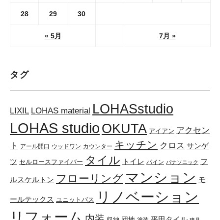
28
29
30
« 5月
7月 »
タグ
LOHASstudio
LOHAS material
LIXIL
LOHAS studio
OKUTA
アクセン
アイアン
キッチン
ト
クロス
サンゲ
アール開口
ウッドワン
カウンター
タイル
トイレ
ツ
フ
セルロースファイバー
パイン
パナソニック
マンション
フローリング
ルスケルトン
モ
リノベーション
ールテックス
ユニットバス
リフォーム
内装
団地
平田タイル
収納