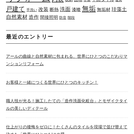
塗装
建具
無垢
戸建て
洗面
改装
珪藻土
断熱
漆喰
無垢材
手洗い
自然素材
造作
間接照明
防音
階段
最近のエントリー
アールの曲線と自然素材に包まれる、世界にひとつのこだわりマ
ンションリフォーム
お客様と一緒につくる世界にひとつのキッチン！
職人技が光る！施工したての「造作洗面化粧台」とモザイクタイ
ルの美しいディテール
仕上がりの後悔をゼロに！たくさんのタイルを現場で並び替えて