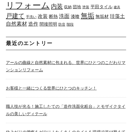
リフォーム
内装
団地
平田タイル
収納
塗装
建具
無垢
戸建て
洗面
改装
珪藻土
断熱
漆喰
無垢材
手洗い
自然素材
造作
間接照明
防音
階段
最近のエントリー
アールの曲線と自然素材に包まれる、世界にひとつのこだわりマ
ンションリフォーム
お客様と一緒につくる世界にひとつのキッチン！
職人技が光る！施工したての「造作洗面化粧台」とモザイクタイ
ルの美しいディテール