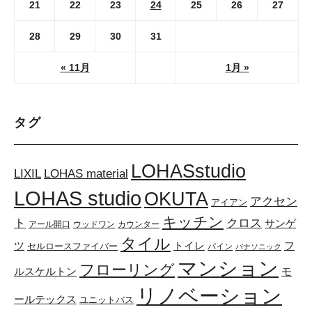
21
22
23
24
25
26
27
28
29
30
31
« 11月
1月 »
タグ
LOHASstudio
LOHAS material
LIXIL
LOHAS studio
OKUTA
アクセン
アイアン
キッチン
ト
クロス
サンゲ
アール開口
ウッドワン
カウンター
タイル
トイレ
ツ
フ
セルロースファイバー
パイン
パナソニック
マンション
フローリング
ルスケルトン
モ
リノベーション
ールテックス
ユニットバス