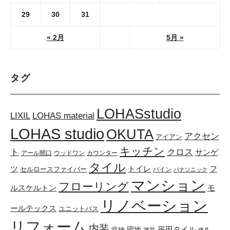
29
30
31
« 2月
5月 »
タグ
LOHASstudio
LOHAS material
LIXIL
LOHAS studio
OKUTA
アクセン
アイアン
キッチン
ト
クロス
サンゲ
アール開口
ウッドワン
カウンター
タイル
トイレ
ツ
フ
セルロースファイバー
パイン
パナソニック
マンション
フローリング
ルスケルトン
モ
リノベーション
ールテックス
ユニットバス
リフォーム
内装
団地
平田タイル
収納