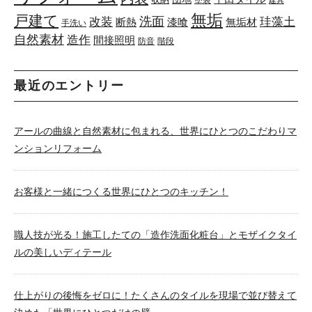
塗装
建具
無垢
戸建て
洗面
改装
珪藻土
断熱
漆喰
無垢材
手洗い
自然素材
造作
間接照明
防音
階段
最近のエントリー
アールの曲線と自然素材に包まれる、世界にひとつのこだわりマ
ンションリフォーム
お客様と一緒につくる世界にひとつのキッチン！
職人技が光る！施工したての「造作洗面化粧台」とモザイクタイ
ルの美しいディテール
仕上がりの後悔をゼロに！たくさんのタイルを現場で並び替えて