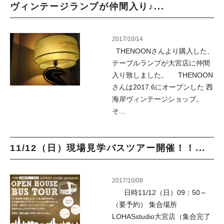
ヴィンテージランプが仲間入り♪...
2017/10/14
THENOONさんより購入した、
テーブルランプが大宮店に仲間
入り致しました。 THENOON
さんは2017.6にオープンした 西
海岸ヴィンテージショップ。
そ...
11/12（日）現場見学バスツアー開催！！...
2017/10/08
日時11/12（日）09：50～
（要予約） 集合場所
LOHASstudio大宮店（集合完了