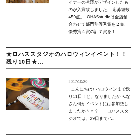
イナーの滝澤がデザインしたも
のが入賞致しました。 応募総数
459点。LOHASstudioは全店舗
合わせて部門別優秀賞を２賞、
優秀賞４賞の計７賞を１...
★ロハススタジオのハロウィンイベント！！
残り10日★...
2017/10/20
こんにちは♪ ハロウィンまで残
り11日！と、なりましたが みな
さん何かイベントには参加致し
ましたか＾＾？ ロハススタ
ジオでは、29日までハ...