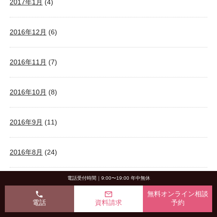
2017年1月
(4)
2016年12月
(6)
2016年11月
(7)
2016年10月
(8)
2016年9月
(11)
2016年8月
(24)
電話受付時間｜9:00〜19:00 年中無休
2016年7月
(22)
phone
mail_outline
無料オンライン相談
電話
資料請求
予約
2016年6月
(15)