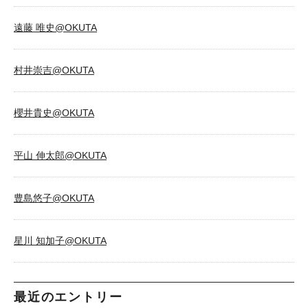
遠藤 唯史@OKUTA
村井崇吉@OKUTA
櫻井貴史@OKUTA
平山 伸太郎@OKUTA
豊島悠子@OKUTA
星川 知加子@OKUTA
最近のエントリー