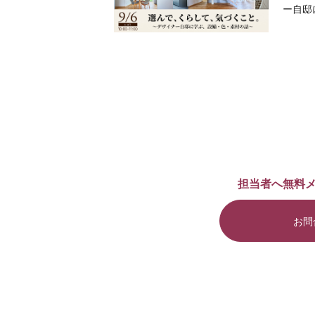
ー自邸
担当者へ無料
お問