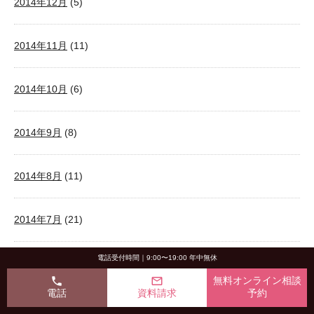
2014年12月
(5)
2014年11月
(11)
2014年10月
(6)
2014年9月
(8)
2014年8月
(11)
2014年7月
(21)
電話受付時間｜9:00〜19:00 年中無休
2014年6月
(18)
phone
mail_outline
無料オンライン相談
電話
資料請求
予約
2014年5月
(13)