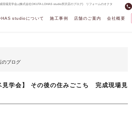
現場見学会⌂(株式会社OKUTA LOHAS studio所沢店のブログ) リフォームのオクタ
phone
OHAS studioについて
施工事例
店舗のご案内
会社概要
所沢店のブログ
リノベ見学会】 その後の住みごこち 完成現場見