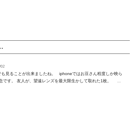
.
/02
も見ることが出来ましたね。 iphoneではお豆さん程度しか映ら
念です。 友人が、望遠レンズを最大限生かして取れた1枚。 ...