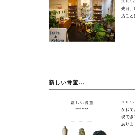
2018/02
先日、L
店ごとに
新しい骨董...
2018/02
かねて
現でき
ありま