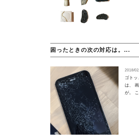
困ったときの次の対応は。...
2018/02
ゴトッ
は、 
が。 こ