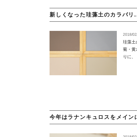
新しくなった珪藻土のカラバリ..
2018/02
珪藻土
菊・黄
りに、
今年はラナンキュロスをメインに.