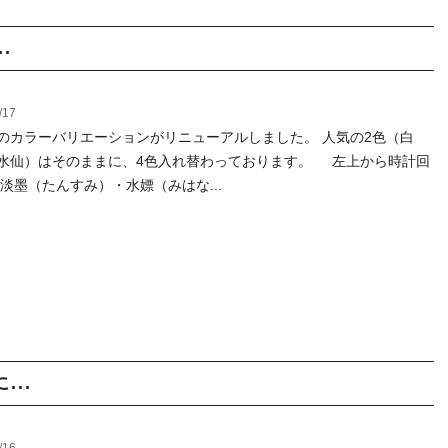
.
/17
のカラーバリエーションがリニューアルしました。 人気の2色（白
水仙）はそのままに、4色入れ替わっております。 左上から時計回
 淡墨（たんすみ）・水嫖（みはな...
..