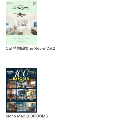
Cal 特別編集 in Room Vol.2
Mono Max 100ROOMS