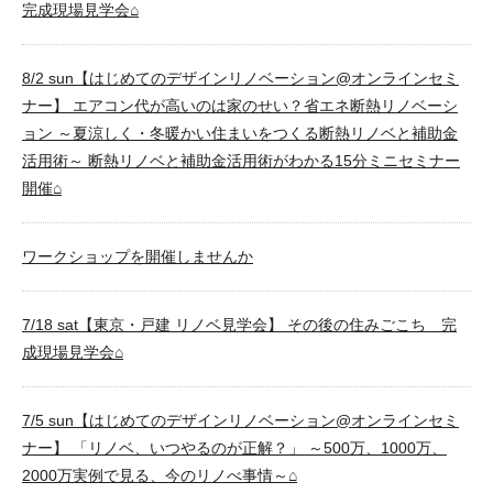
完成現場見学会⌂
8/2 sun【はじめてのデザインリノベーション@オンラインセミ
ナー】 エアコン代が高いのは家のせい？省エネ断熱リノベーシ
ョン ～夏涼しく・冬暖かい住まいをつくる断熱リノベと補助金
活用術～ 断熱リノベと補助金活用術がわかる15分ミニセミナー
開催⌂
ワークショップを開催しませんか
7/18 sat【東京・戸建 リノベ見学会】 その後の住みごこち 完
成現場見学会⌂
7/5 sun【はじめてのデザインリノベーション@オンラインセミ
ナー】 「リノベ、いつやるのが正解？」 ～500万、1000万、
2000万実例で見る、今のリノべ事情～⌂