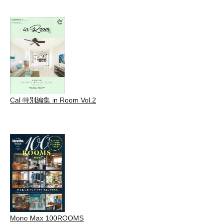
Cal 特別編集 in Room Vol.2
Mono Max 100ROOMS