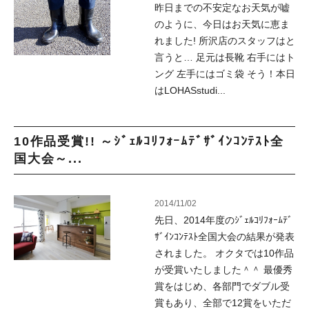
昨日までの不安定なお天気が嘘
のように、今日はお天気に恵ま
れました! 所沢店のスタッフはと
言うと… 足元は長靴 右手にはト
ング 左手にはゴミ袋 そう！本日
はLOHASstudi...
10作品受賞!! ～ｼﾞｪﾙｺﾘﾌｫｰﾑﾃﾞｻﾞｲﾝｺﾝﾃｽﾄ全
国大会～...
2014/11/02
先日、2014年度のｼﾞｪﾙｺﾘﾌｫｰﾑﾃﾞ
ｻﾞｲﾝｺﾝﾃｽﾄ全国大会の結果が発表
されました。 オクタでは10作品
が受賞いたしました＾＾ 最優秀
賞をはじめ、各部門でダブル受
賞もあり、全部で12賞をいただ