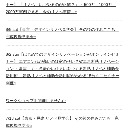
ナー】 「リノベ、いつやるのが正解？」 ～500万、1000万、
2000万実例で見る、今のリノべ事情～⌂
8/8 sat【東京・デザインリノベ見学会】 その後の住みごこち
完成現場見学会⌂
8/2 sun【はじめてのデザインリノベーション@オンラインセミ
ナー】 エアコン代が高いのは家のせい？省エネ断熱リノベーシ
ョン ～夏涼しく・冬暖かい住まいをつくる断熱リノベと補助金
活用術～ 断熱リノベと補助金活用術がわかる15分ミニセミナー
開催⌂
ワークショップを開催しませんか
7/18 sat【東京・戸建 リノベ見学会】 その後の住みごこち 完
成現場見学会⌂