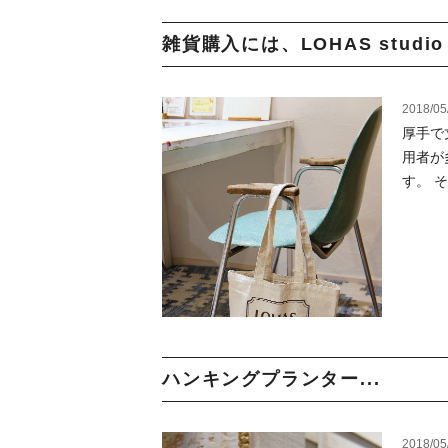
雑貨購入には、LOHAS studi
2018/05
厚手で
用者が多
す。 そし
ハンキングプランター...
2018/05