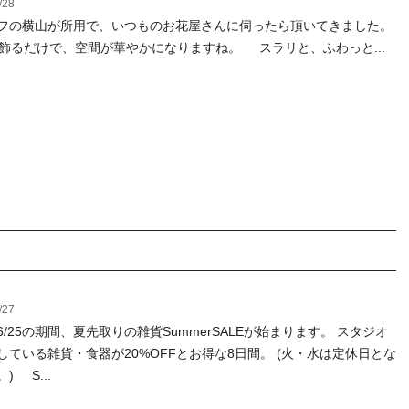
/28
フの横山が所用で、いつものお花屋さんに伺ったら頂いてきました。
るだけで、空間が華やかになりますね。 スラリと、ふわっと...
/27
～6/25の期間、夏先取りの雑貨SummerSALEが始まります。 スタジオ
している雑貨・食器が20%OFFとお得な8日間。 (火・水は定休日とな
) S...