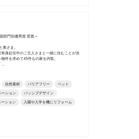
全国部門別優秀賞 受賞＞
と奥さま。
逆単身赴任中のご主人さまと一緒に住むことが決
物件を求めて45件もの家を内覧。
「…
自然素材
バリアフリー
ペット
ベーション
パッシブデザイン
ベーション
入園や入学を機にリフォーム