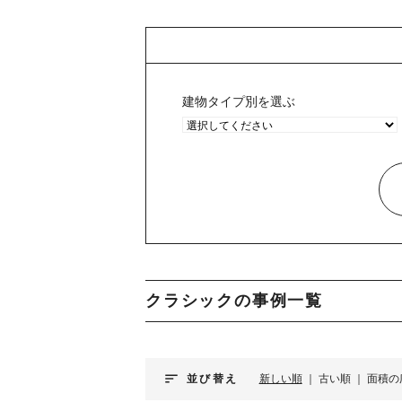
建物タイプ別を選ぶ
クラシックの事例一覧
sort
並び替え
新しい順
｜
古い順
｜
面積の