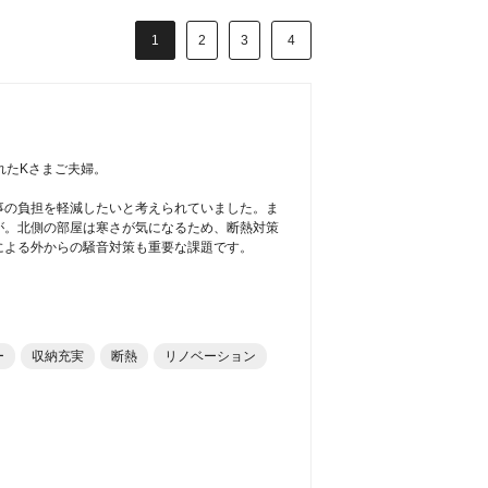
1
2
3
4
れたKさまご夫婦。
事の負担を軽減したいと考えられていました。ま
が。北側の部屋は寒さが気になるため、断熱対策
による外からの騒音対策も重要な課題です。
ー
収納充実
断熱
リノベーション