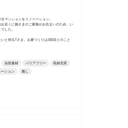
中古マンションをリノベーション。
のお近くに娘さまのご家族がお住まいのため、い
とでした。
いと仰るTさま。お家づくりは3回目とのこと
自然素材
バリアフリー
収納充実
ベーション
癒し