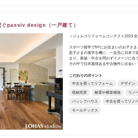
passiv design（一戸建て）
＜ジェルコリフォームコンテスト2023 
スポーツ留学でNYにお住まいのお子さま
息子さまの進学を機に、一足先に日本で
まり、新築・中古を問わずイメージに合う
その中で日本風情ある中古物件に出会い
こだわりのポイント
中古を買ってリフォーム
デザイン
収納充実
耐震や構造補強
リノ
パッシブハウス
中古を買ってリノ
モールテックス