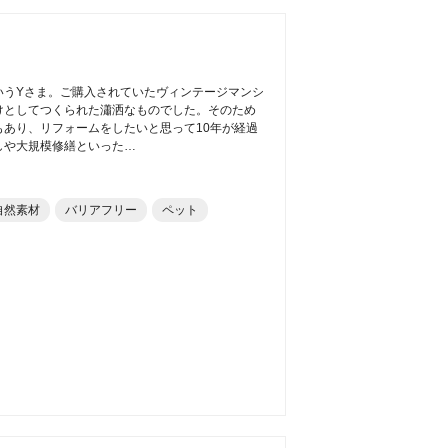
いうYさま。ご購入されていたヴィンテージマンシ
けとしてつくられた瀟洒なものでした。そのため
あり、リフォームをしたいと思って10年が経過
しや大規模修繕といった…
自然素材
バリアフリー
ペット