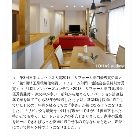
＜「第3回日本エコハウス大賞2017」リフォーム部門優秀賞受賞＞
＜「第5回埼玉県環境住宅賞」リフォーム部門 協議会会長特別賞受
賞＞ ＜「LIXILメンバーズコンテスト2018」リフォーム部門 地域最
優秀賞受賞＞ 家の中が寒い！断熱から始まるリノベーション計画新
築で家を建ててから23年が経過したIさま邸。新築時は快適に過ごし
ていたものの、年月を経るうちに「寒さ」が気になるようになりま
した。 「リビングは暖房をつければ暖かいですが、1歩廊下を出た
時がとても寒く、ヒートショックの不安もありました。家中の温度
を均一にできればもっと快適に過ごせるのではないかと思い、断熱
について興味を持つようになりました。」