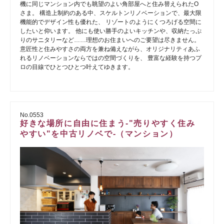
機に同じマンション内でも眺望のよい角部屋へと住み替えられたO
さま。 構造上制約のある中、スケルトンリノベーションで、最大限
機能的でデザイン性も優れた、 リゾートのようにくつろげる空間に
したいと仰います。 他にも使い勝手のよいキッチンや、収納たっぷ
りのサニタリーなど……理想のお住まいへのご要望は尽きません。
意匠性と住みやすさの両方を兼ね備えながら、オリジナリティあふ
れるリノベーションならではの空間づくりを、 豊富な経験を持つプ
ロの目線でひとつひとつ叶えてゆきます。
No.0553
好きな場所に自由に住まう-"売りやすく住み
やすい"を中古リノベで-（マンション）