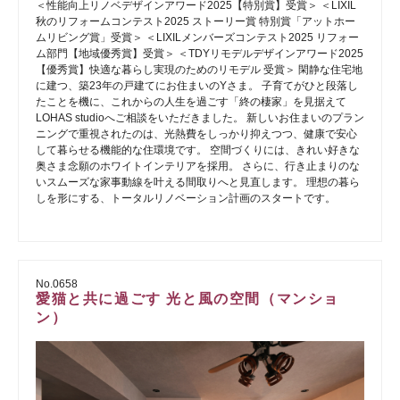
＜性能向上リノベデザインアワード2025【特別賞】受賞＞ ＜LIXIL
秋のリフォームコンテスト2025 ストーリー賞 特別賞「アットホー
ムリビング賞」受賞＞ ＜LIXILメンバーズコンテスト2025 リフォー
ム部門【地域優秀賞】受賞＞ ＜TDYリモデルデザインアワード2025
【優秀賞】快適な暮らし実現のためのリモデル 受賞＞ 閑静な住宅地
に建つ、築23年の戸建てにお住まいのYさま。 子育てがひと段落し
たことを機に、これからの人生を過ごす「終の棲家」を見据えて
LOHAS studioへご相談をいただきました。 新しいお住まいのプラン
ニングで重視されたのは、光熱費をしっかり抑えつつ、健康で安心
して暮らせる機能的な住環境です。 空間づくりには、きれい好きな
奥さま念願のホワイトインテリアを採用。 さらに、行き止まりのな
いスムーズな家事動線を叶える間取りへと見直します。 理想の暮ら
しを形にする、トータルリノベーション計画のスタートです。
No.0658
愛猫と共に過ごす 光と風の空間（マンショ
ン）