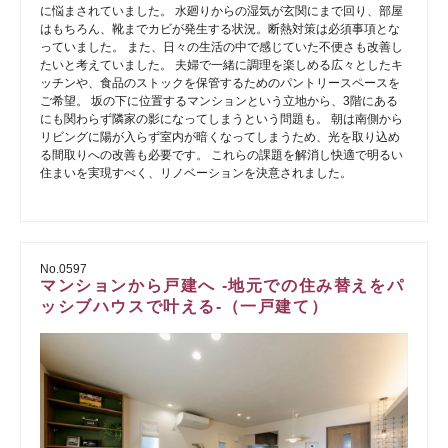
に悩まされていました。 水廻りからの湿気が玄関にまで回り、部屋
はもちろん、靴までカビが発生する状況。断熱対策は必須事項とな
っていました。 また、日々の生活の中で感じていた不便さも改善し
たいと考えていました。 夫婦で一緒に調理を楽しめる広々としたキ
ッチンや、食品のストックを保管するためのパントリースペースを
ご希望。 坂の下に位置するマンションという立地から、3階にある
にも関わらず隣家の影になってしまうという問題も。 朝は南側から
リビングに陽が入らず室内が暗くなってしまうため、光を取り込め
る間取りへの改善も必要です。 これらの課題を解消し快適で明るい
住まいを実現すべく、リノベーションを決意されました。
No.0597
マンションから戸建へ -地元での住み替えをパ
ッシブハウスで叶える-（一戸建て）