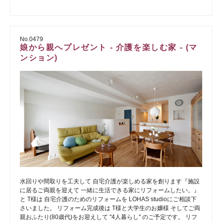
No.0479
娘から親へプレゼント - 介護を楽しむ家 - (マ
ンション)
水回りや間取りを工夫して 自宅介護が楽しめる家を創ります『施設
に居るご両親を迎えて 一緒に生活できる家にリフォームしたい。』
と T様は 自宅介護のためのリフォームを LOHAS studioにご相談下
さいました。 リフォーム完成後は T様と大学生のお嬢様 そしてご両
親おふたり(80歳代)をお迎えして "4人暮らし" のご予定です。 リフ