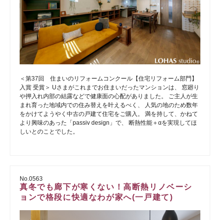
＜第37回 住まいのリフォームコンクール【住宅リフォーム部門】
入賞 受賞＞ Uさまがこれまでお住まいだったマンションは、 窓廻り
や押入れ内部の結露などで健康面の心配がありました。 ご主人が生
まれ育った地域内での住み替えを叶えるべく、 人気の地のため数年
をかけてようやく中古の戸建て住宅をご購入。 満を持して、かねて
より興味のあった「passiv design」で、 断熱性能＋αを実現してほ
しいとのことでした。
No.0563
真冬でも廊下が寒くない！高断熱リノベーシ
ョンで格段に快適なわが家へ(一戸建て)