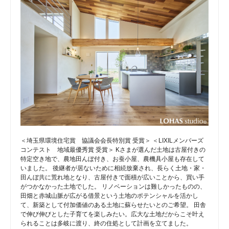
＜埼玉県環境住宅賞 協議会会長特別賞 受賞＞ ＜LIXILメンバーズ
コンテスト 地域最優秀賞 受賞＞ Kさまが選んだ土地は古屋付きの
特定空き地で、農地田んぼ付き、お蚕小屋、農機具小屋も存在して
いました。 後継者が居ないために相続放棄され、長らく土地・家・
田んぼ共に荒れ地となり、古屋付きで面積が広いことから、買い手
がつかなかった土地でした。 リノベーションは難しかったものの、
田畑と赤城山脈が広がる借景という土地のポテンシャルを活かし
て、新築として付加価値のある土地に蘇らせたいとのご希望。 田舎
で伸び伸びとした子育てを楽しみたい。広大な土地だからこそ叶え
られることは多岐に渡り、終の住処として計画を立てました。