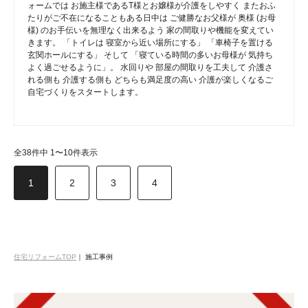
ォームでは お施主様であるT様とお嬢様が介護をしやすく またおふ
たりがご不在になることもある日中は ご健勝なお父様が 奥様 (お母
様) のお手伝いを無理なく出来るよう 家の間取りや機能を変えてい
きます。 「トイレは 寝室から近い場所にする」 「車椅子を置ける
玄関ホールにする」 そして 「寝ている時間の多いお母様が 気持ち
よく過ごせるように」。 水回りや 部屋の間取りを工夫して 介護さ
れる側も 介護する側も どちらも満足度の高い 介護が楽しくなるご
自宅づくりをスタートします。
全38件中 1〜10件表示
1
2
3
4
住宅リフォームTOP
｜
施工事例