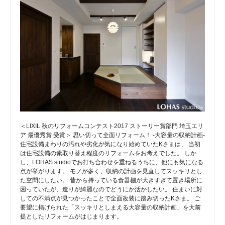
＜LIXIL 秋のリフォームコンテスト2017 ストーリー賞部門 埼玉エリ
ア 最優秀賞 受賞＞ 思い切って全面リフォーム！ -大容量の収納計画-
住宅設備まわりの汚れや劣化が気になり始めていたKさまは、 当初
は住宅設備の素取り替え程度のリフォームをお考えでした。 しか
し、LOHAS studioでお打ち合わせを重ねるうちに、他にも気になる
点が挙がります。 モノが多く、収納の計画を見直してスッキリとし
た空間にしたい。 昔から持っている食器棚が大きすぎて置き場所に
困っていたが、造りが綺麗なのでどうにか活かしたい。 住まいに対
しての不満点が見つかったことで全面改装に踏み切ったKさま。 ご
要望に掲げられた「スッキリとしまえる大容量の収納計画」を大前
提としたリフォームがはじまります。