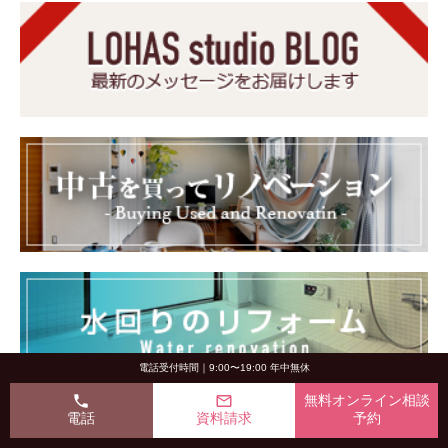
電話受付時間｜9:00〜19:00 年中無休
phone
mail_outline
無料オンライン相談
電話
資料請求
予約