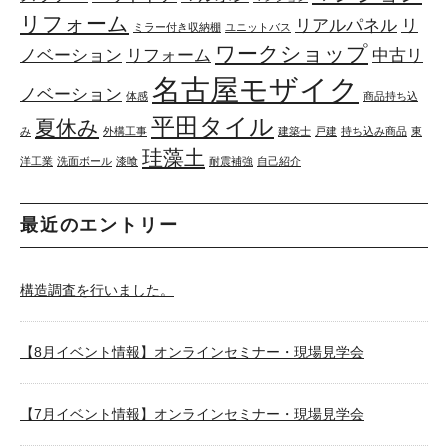
リフォーム
リアルパネル
リ
ミラー付き収納棚
ユニットバス
ワークショップ
ノベーション
リフォーム
中古リ
名古屋モザイク
ノベーション
体感
商品持ち込
平田タイル
夏休み
み
外構工事
建築士
戸建
持ち込み商品
東
珪藻土
洋工業
洗面ボール
漆喰
耐震補強
自己紹介
最近のエントリー
構造調査を行いました。
【8月イベント情報】オンラインセミナー・現場見学会
【7月イベント情報】オンラインセミナー・現場見学会