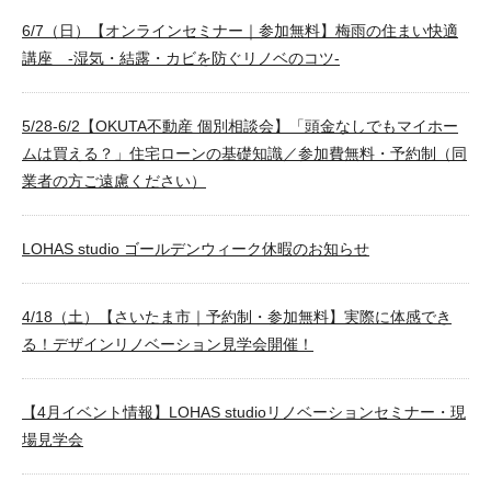
6/7（日）【オンラインセミナー｜参加無料】梅雨の住まい快適
講座 -湿気・結露・カビを防ぐリノベのコツ-
5/28-6/2【OKUTA不動産 個別相談会】「頭金なしでもマイホー
ムは買える？」住宅ローンの基礎知識／参加費無料・予約制（同
業者の方ご遠慮ください）
LOHAS studio ゴールデンウィーク休暇のお知らせ
4/18（土）【さいたま市｜予約制・参加無料】実際に体感でき
る！デザインリノベーション見学会開催！
【4月イベント情報】LOHAS studioリノベーションセミナー・現
場見学会