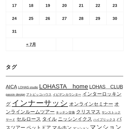
17
18
19
20
21
22
23
24
25
26
27
28
29
30
31
« 7月
タグ
LOHASTA home
AICA
LOHAS CLUB
LOHAS studio
インターロッキン
passiv design
アトピッコハウス
イビデンカウンター
インナーサッシ
グ
オンラインセミナー
オ
ンラインルームツアー
クリスマス
キッチン交換
サンストック
セルロース
タイル
ニッシンイクス
バ
ヤード
ハイブリック３
マンション
スツアー
ペットドア
マルホン
マンション