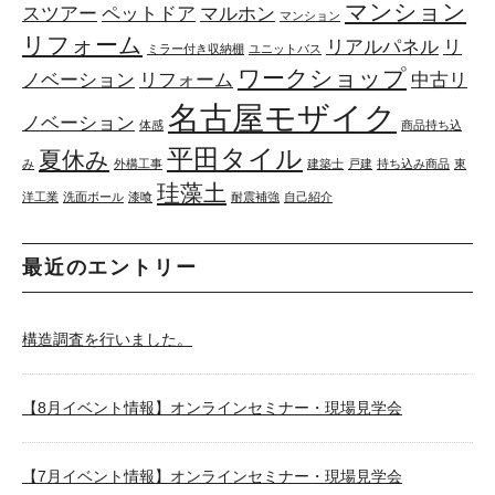
マンション
スツアー
ペットドア
マルホン
マンション
リフォーム
リアルパネル
リ
ミラー付き収納棚
ユニットバス
ワークショップ
ノベーション
リフォーム
中古リ
名古屋モザイク
ノベーション
体感
商品持ち込
平田タイル
夏休み
み
外構工事
建築士
戸建
持ち込み商品
東
珪藻土
洋工業
洗面ボール
漆喰
耐震補強
自己紹介
最近のエントリー
構造調査を行いました。
【8月イベント情報】オンラインセミナー・現場見学会
【7月イベント情報】オンラインセミナー・現場見学会