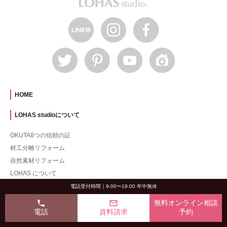
HOME
LOHAS studioについて
OKUTA8つの信頼の証
材工分離リフォーム
自然素材リフォーム
LOHAS について
LOHAS studio のできること
電話受付時間｜9:00〜19:00 年中無休
リフォームの流れ
phone
mail_outline
無料オンライン相談
アフターサービス
電話
資料請求
予約
1% for the Planetについて