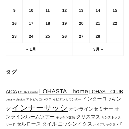
9
10
11
12
13
14
15
16
17
18
19
20
21
22
23
24
25
26
27
28
« 1月
3月 »
タグ
LOHASTA home
AICA
LOHAS CLUB
LOHAS studio
インターロッキン
passiv design
アトピッコハウス
イビデンカウンター
インナーサッシ
グ
オンラインセミナー
オ
ンラインルームツアー
クリスマス
キッチン交換
サンストック
セルロース
タイル
ニッシンイクス
バ
ヤード
ハイブリック３