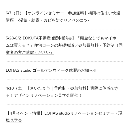
6/7（日）【オンラインセミナー｜参加無料】梅雨の住まい快適
講座 -湿気・結露・カビを防ぐリノベのコツ-
5/28-6/2【OKUTA不動産 個別相談会】「頭金なしでもマイホー
ムは買える？」住宅ローンの基礎知識／参加費無料・予約制（同
業者の方ご遠慮ください）
LOHAS studio ゴールデンウィーク休暇のお知らせ
4/18（土）【さいたま市｜予約制・参加無料】実際に体感でき
る！デザインリノベーション見学会開催！
【4月イベント情報】LOHAS studioリノベーションセミナー・現
場見学会