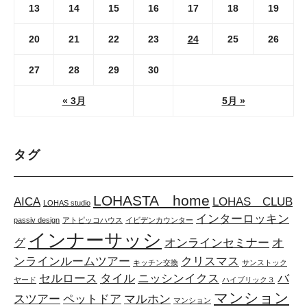
13
14
15
16
17
18
19
20
21
22
23
24
25
26
27
28
29
30
« 3月
5月 »
タグ
LOHASTA home
AICA
LOHAS CLUB
LOHAS studio
インターロッキン
passiv design
アトピッコハウス
イビデンカウンター
インナーサッシ
グ
オンラインセミナー
オ
ンラインルームツアー
クリスマス
キッチン交換
サンストック
セルロース
タイル
ニッシンイクス
バ
ヤード
ハイブリック３
マンション
スツアー
ペットドア
マルホン
マンション