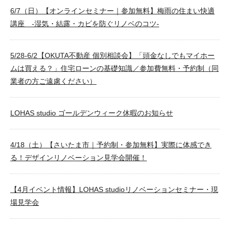
6/7（日）【オンラインセミナー｜参加無料】梅雨の住まい快適
講座 -湿気・結露・カビを防ぐリノベのコツ-
5/28-6/2【OKUTA不動産 個別相談会】「頭金なしでもマイホー
ムは買える？」住宅ローンの基礎知識／参加費無料・予約制（同
業者の方ご遠慮ください）
LOHAS studio ゴールデンウィーク休暇のお知らせ
4/18（土）【さいたま市｜予約制・参加無料】実際に体感でき
る！デザインリノベーション見学会開催！
【4月イベント情報】LOHAS studioリノベーションセミナー・現
場見学会