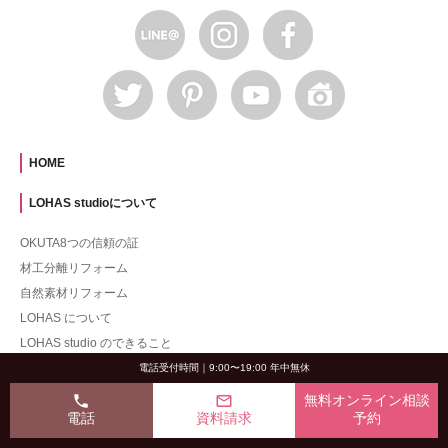
HOME
LOHAS studioについて
OKUTA8つの信頼の証
材工分離リフォーム
自然素材リフォーム
LOHAS について
LOHAS studio のできること
リフォームの流れ
電話受付時間｜9:00〜19:00 年中無休
アフターサービス
phone
mail_outline
無料オンライン相談
電話
資料請求
予約
1% for the Planetについて
デザイナー紹介