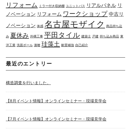
リフォーム
リアルパネル
リ
ミラー付き収納棚
ユニットバス
ワークショップ
ノベーション
リフォーム
中古リ
名古屋モザイク
ノベーション
体感
商品持ち込
平田タイル
夏休み
み
外構工事
建築士
戸建
持ち込み商品
東
珪藻土
洋工業
洗面ボール
漆喰
耐震補強
自己紹介
最近のエントリー
構造調査を行いました。
【8月イベント情報】オンラインセミナー・現場見学会
【7月イベント情報】オンラインセミナー・現場見学会