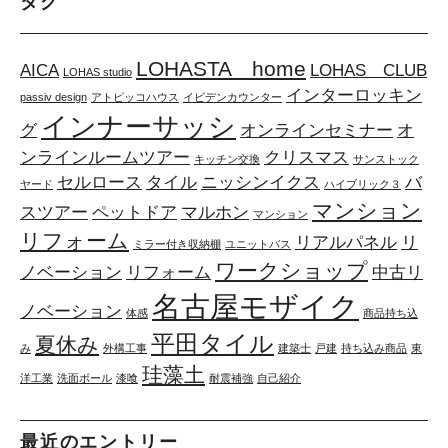
タグ
LOHASTA home
AICA
LOHAS CLUB
LOHAS studio
インターロッキン
passiv design
アトピッコハウス
イビデンカウンター
インナーサッシ
グ
オンラインセミナー
オ
ンラインルームツアー
クリスマス
キッチン交換
サンストック
セルロース
タイル
ニッシンイクス
バ
ヤード
ハイブリック３
マンション
スツアー
ペットドア
マルホン
マンション
リフォーム
リアルパネル
リ
ミラー付き収納棚
ユニットバス
ワークショップ
ノベーション
リフォーム
中古リ
名古屋モザイク
ノベーション
体感
商品持ち込
平田タイル
夏休み
み
外構工事
建築士
戸建
持ち込み商品
東
珪藻土
洋工業
洗面ボール
漆喰
耐震補強
自己紹介
最近のエントリー