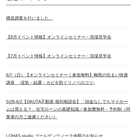
構造調査を行いました。
【8月イベント情報】オンラインセミナー・現場見学会
【7月イベント情報】オンラインセミナー・現場見学会
6/7（日）【オンラインセミナー｜参加無料】梅雨の住まい快適
講座 -湿気・結露・カビを防ぐリノベのコツ-
5/28-6/2【OKUTA不動産 個別相談会】「頭金なしでもマイホー
ムは買える？」住宅ローンの基礎知識／参加費無料・予約制（同
業者の方ご遠慮ください）
LOHAS studio ゴールデンウィーク休暇のお知らせ