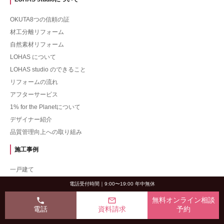
OKUTA8つの信頼の証
材工分離リフォーム
自然素材リフォーム
LOHAS について
LOHAS studio のできること
リフォームの流れ
アフターサービス
1% for the Planetについて
デザイナー紹介
品質管理向上への取り組み
施工事例
一戸建て
マンション
電話受付時間｜9:00〜19:00 年中無休
一戸建てツーバイフォー
phone
mail_outline
無料オンライン相談
コンテスト受賞事例
電話
資料請求
予約
費用から探す