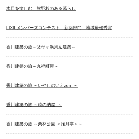
木目を愉しむ、熊野杉のある暮らし
LIXILメンバーズコンテスト 新築部門 地域最優秀賞
香川建築の旅～父母ヶ浜周辺建築～
香川建築の旅～丸福町屋～
香川建築の旅 ～いやしのいえzen ～
香川建築の旅 ～時の納屋 ～
香川建築の旅 ～栗林公園 ＜掬月亭＞～