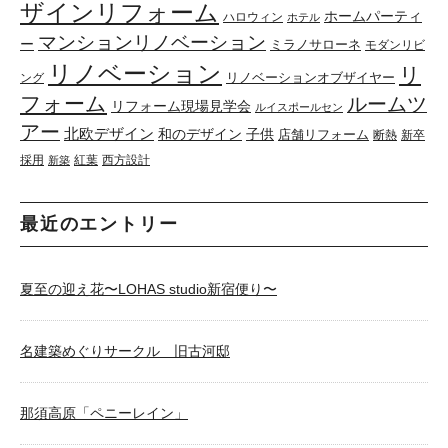
ザインリフォーム
ホームパーティ
ハロウィン
ホテル
マンションリノベーション
ー
ミラノサローネ
モダンリビ
リノベーション
リ
リノベーションオブザイヤー
ング
フォーム
ルームツ
リフォーム現場見学会
ルイスポールセン
アー
北欧デザイン
和のデザイン
子供
店舗リフォーム
断熱
新卒
採用
紅葉
西方設計
新築
最近のエントリー
夏至の迎え花〜LOHAS studio新宿便り〜
名建築めぐりサークル 旧古河邸
那須高原「ペニーレイン」