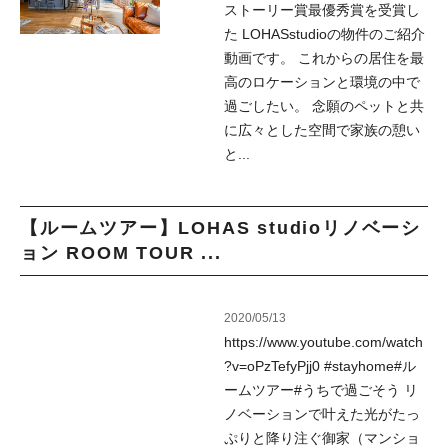
ストーリー賞最優秀賞を受賞し
た LOHASstudioの物件のご紹介
動画です。 これからの居住を最
高のロケーションと環境の中で
過ごしたい。 念願のペットと共
に広々とした空間で家族の憩い
と...
【ルームツアー】LOHAS studioリノベーシ
ョン ROOM TOUR ...
2020/05/13
https://www.youtube.com/watch
?v=oPzTefyPjj0 #stayhome#ル
ームツアー#うちで過ごそう リ
ノベーションで叶えた光がたっ
ぷりと降り注ぐ御家（マンショ