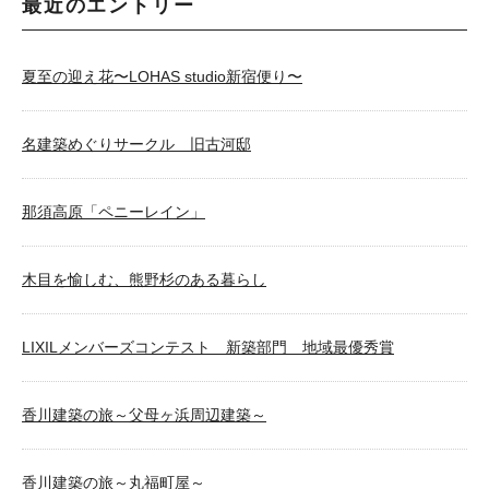
最近のエントリー
夏至の迎え花〜LOHAS studio新宿便り〜
名建築めぐりサークル 旧古河邸
那須高原「ペニーレイン」
木目を愉しむ、熊野杉のある暮らし
LIXILメンバーズコンテスト 新築部門 地域最優秀賞
香川建築の旅～父母ヶ浜周辺建築～
香川建築の旅～丸福町屋～