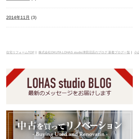
2014年11月
(3)
住宅リフォームTOP
｜
株式会社OKUTA LOHAS studio津田沼店のブログ 新着ブログ一覧
｜
小