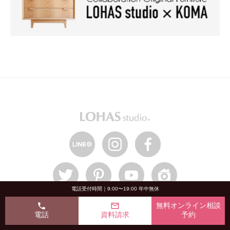
電話受付時間｜9:00〜19:00 年中無休
phone
mail_outline
無料オンライン相談
HOME
電話
資料請求
予約