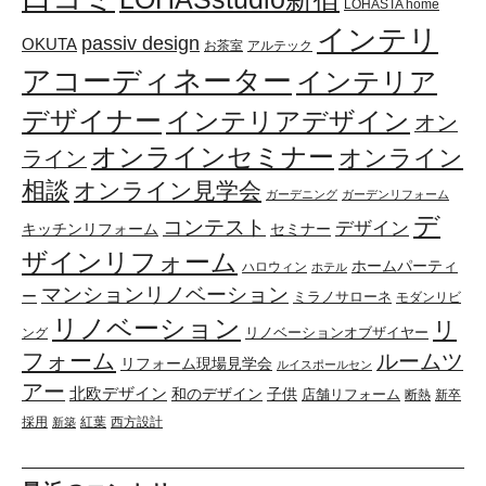
LOHASTA home
インテリ
passiv design
OKUTA
お茶室
アルテック
アコーディネーター
インテリア
デザイナー
インテリアデザイン
オン
オンラインセミナー
オンライン
ライン
相談
オンライン見学会
ガーデニング
ガーデンリフォーム
デ
コンテスト
デザイン
キッチンリフォーム
セミナー
ザインリフォーム
ホームパーティ
ハロウィン
ホテル
マンションリノベーション
ー
ミラノサローネ
モダンリビ
リノベーション
リ
リノベーションオブザイヤー
ング
フォーム
ルームツ
リフォーム現場見学会
ルイスポールセン
アー
北欧デザイン
和のデザイン
子供
店舗リフォーム
断熱
新卒
採用
紅葉
西方設計
新築