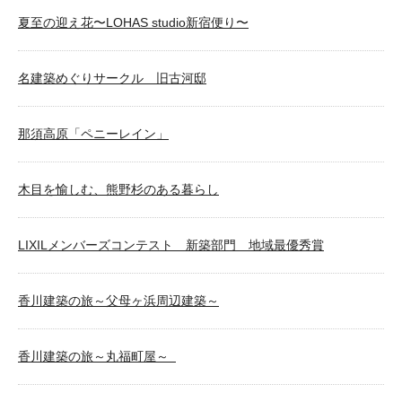
夏至の迎え花〜LOHAS studio新宿便り〜
名建築めぐりサークル 旧古河邸
那須高原「ペニーレイン」
木目を愉しむ、熊野杉のある暮らし
LIXILメンバーズコンテスト 新築部門 地域最優秀賞
香川建築の旅～父母ヶ浜周辺建築～
香川建築の旅～丸福町屋～