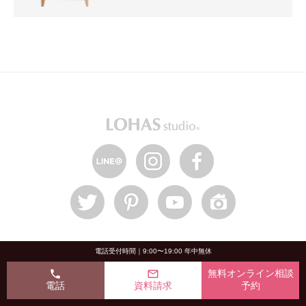
HOME
電話受付時間｜9:00〜19:00 年中無休
phone
mail_outline
無料オンライン相談
LOHAS studioについて
電話
資料請求
予約
OKUTA8つの信頼の証