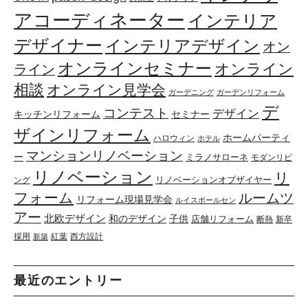
アコーディネーター
インテリア
デザイナー
インテリアデザイン
オン
オンラインセミナー
オンライン
ライン
相談
オンライン見学会
ガーデニング
ガーデンリフォーム
デ
コンテスト
デザイン
キッチンリフォーム
セミナー
ザインリフォーム
ホームパーティ
ハロウィン
ホテル
マンションリノベーション
ー
ミラノサローネ
モダンリビ
リノベーション
リ
リノベーションオブザイヤー
ング
フォーム
ルームツ
リフォーム現場見学会
ルイスポールセン
アー
北欧デザイン
和のデザイン
子供
店舗リフォーム
断熱
新卒
採用
紅葉
西方設計
新築
最近のエントリー