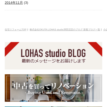
2014年11月
(3)
住宅リフォームTOP
｜
株式会社OKUTA LOHAS studio津田沼店のブログ 新着ブログ一覧
｜
小