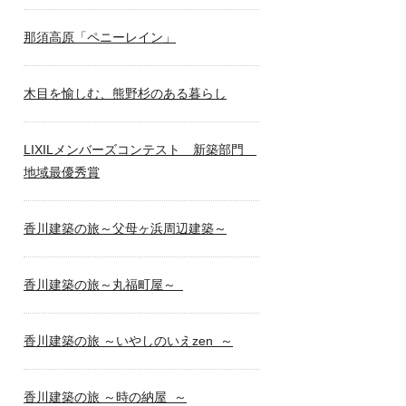
那須高原「ペニーレイン」
木目を愉しむ、熊野杉のある暮らし
LIXILメンバーズコンテスト 新築部門
地域最優秀賞
香川建築の旅～父母ヶ浜周辺建築～
香川建築の旅～丸福町屋～
香川建築の旅 ～いやしのいえzen ～
香川建築の旅 ～時の納屋 ～