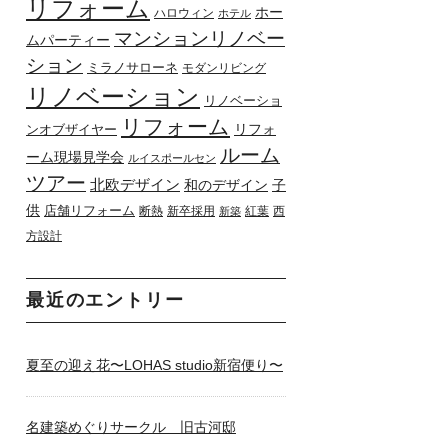
リフォーム
ホー
ハロウィン
ホテル
マンションリノベー
ムパーティー
ション
ミラノサローネ
モダンリビング
リノベーション
リノベーショ
リフォーム
リフォ
ンオブザイヤー
ルーム
ーム現場見学会
ルイスポールセン
ツアー
北欧デザイン
和のデザイン
子
供
店舗リフォーム
断熱
新卒採用
紅葉
西
新築
方設計
最近のエントリー
夏至の迎え花〜LOHAS studio新宿便り〜
名建築めぐりサークル 旧古河邸