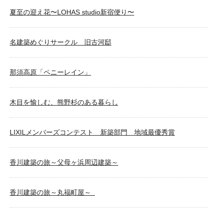
夏至の迎え花〜LOHAS studio新宿便り〜
名建築めぐりサークル 旧古河邸
那須高原「ペニーレイン」
木目を愉しむ、熊野杉のある暮らし
LIXILメンバーズコンテスト 新築部門 地域最優秀賞
香川建築の旅～父母ヶ浜周辺建築～
香川建築の旅～丸福町屋～