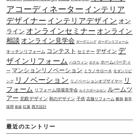
アコーディネーター
インテリア
デザイナー
インテリアデザイン
オン
オンラインセミナー
オンライン
ライン
相談
オンライン見学会
ガーデニング
ガーデンリフォーム
デ
コンテスト
デザイン
キッチンリフォーム
セミナー
ザインリフォーム
ホームパーティ
ハロウィン
ホテル
マンションリノベーション
ー
ミラノサローネ
モダンリビ
リノベーション
リ
リノベーションオブザイヤー
ング
フォーム
ルームツ
リフォーム現場見学会
ルイスポールセン
アー
北欧デザイン
和のデザイン
子供
店舗リフォーム
断熱
新卒
採用
紅葉
西方設計
新築
最近のエントリー