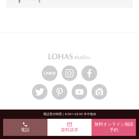
HOME
電話受付時間｜9:00〜19:00 年中無休
phone
mail_outline
無料オンライン相談
LOHAS studioについて
電話
資料請求
予約
OKUTA8つの信頼の証