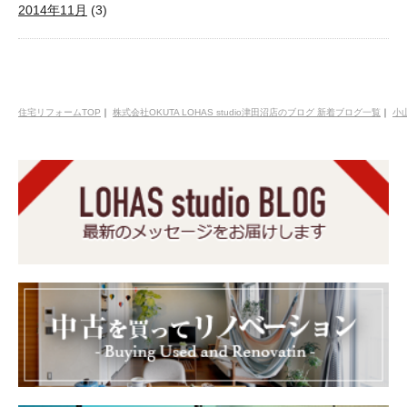
2014年11月
(3)
住宅リフォームTOP
｜
株式会社OKUTA LOHAS studio津田沼店のブログ 新着ブログ一覧
｜
小