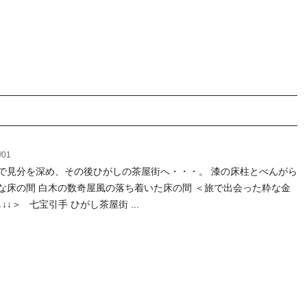
/01
で見分を深め、その後ひがしの茶屋街へ・・・。 漆の床柱とべんがら
な床の間 白木の数奇屋風の落ち着いた床の間 ＜旅で出会った粋な金
↓↓＞ 七宝引手 ひがし茶屋街 ...