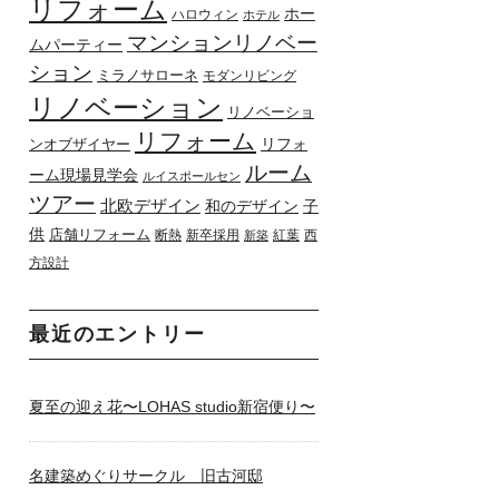
リフォーム
ホー
ハロウィン
ホテル
マンションリノベー
ムパーティー
ション
ミラノサローネ
モダンリビング
リノベーション
リノベーショ
リフォーム
リフォ
ンオブザイヤー
ルーム
ーム現場見学会
ルイスポールセン
ツアー
北欧デザイン
和のデザイン
子
供
店舗リフォーム
断熱
新卒採用
紅葉
西
新築
方設計
最近のエントリー
夏至の迎え花〜LOHAS studio新宿便り〜
名建築めぐりサークル 旧古河邸