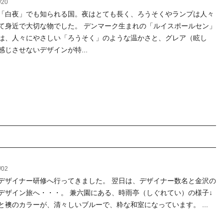
/20
「白夜」でも知られる国。夜はとても長く、ろうそくやランプは人々
て身近で大切な物でした。 デンマーク生まれの「ルイスポールセン」
は、人々にやさしい「ろうそく」のような温かさと、グレア（眩し
感じさせないデザインが特...
/02
デザイナー研修へ行ってきました。 翌日は、デザイナー数名と金沢の
デザイン旅へ・・・。 兼六園にある、時雨亭（しぐれてい）の様子↓
と襖のカラーが、清々しいブルーで、粋な和室になっています。 ...