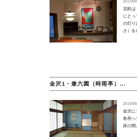
2015/09
北欧は
にとっ
の灯り
さ）を
金沢1・兼六園（時雨亭）...
2015/09
金沢に
各所へ
床の間