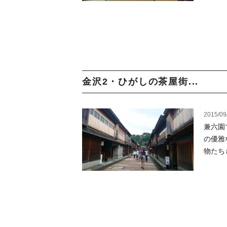
金沢2・ひがしの茶屋街...
2015/09
兼六園
の優雅
物たち↓