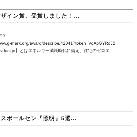
ッドデザイン賞、受賞しました！...
/29
/www.g-mark.org/award/describe/42841?token=VdApGYRoJB
sivdesign】とはエネルギー減耗時代に備え、住宅のゼロエ...
スポールセン『照明』5選...