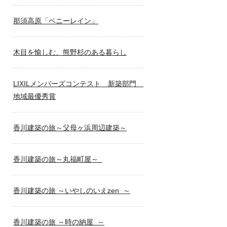
那須高原「ペニーレイン」
木目を愉しむ、熊野杉のある暮らし
LIXILメンバーズコンテスト 新築部門
地域最優秀賞
香川建築の旅～父母ヶ浜周辺建築～
香川建築の旅～丸福町屋～
香川建築の旅 ～いやしのいえzen ～
香川建築の旅 ～時の納屋 ～