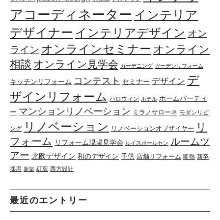
アコーディネーター
インテリア
デザイナー
インテリアデザイン
オン
オンラインセミナー
オンライン
ライン
相談
オンライン見学会
ガーデニング
ガーデンリフォーム
デ
コンテスト
デザイン
キッチンリフォーム
セミナー
ザインリフォーム
ホームパーティ
ハロウィン
ホテル
マンションリノベーション
ー
ミラノサローネ
モダンリビ
リノベーション
リ
リノベーションオブザイヤー
ング
フォーム
ルームツ
リフォーム現場見学会
ルイスポールセン
アー
北欧デザイン
和のデザイン
子供
店舗リフォーム
断熱
新卒
採用
紅葉
西方設計
新築
最近のエントリー