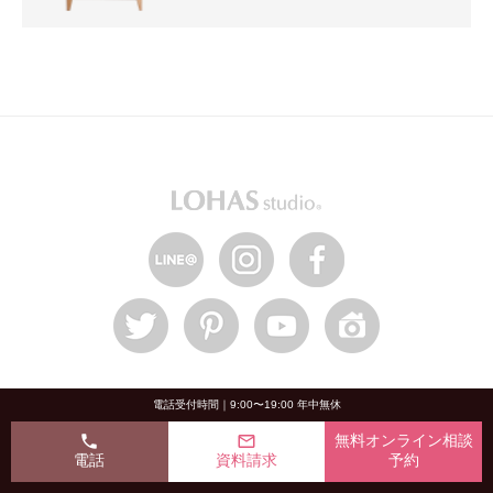
HOME
電話受付時間｜9:00〜19:00 年中無休
phone
mail_outline
無料オンライン相談
LOHAS studioについて
電話
資料請求
予約
OKUTA8つの信頼の証