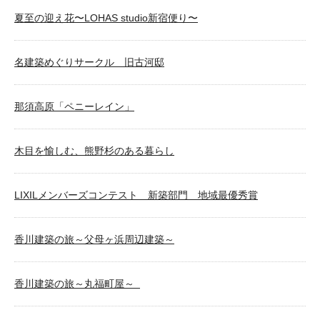
夏至の迎え花〜LOHAS studio新宿便り〜
名建築めぐりサークル 旧古河邸
那須高原「ペニーレイン」
木目を愉しむ、熊野杉のある暮らし
LIXILメンバーズコンテスト 新築部門 地域最優秀賞
香川建築の旅～父母ヶ浜周辺建築～
香川建築の旅～丸福町屋～