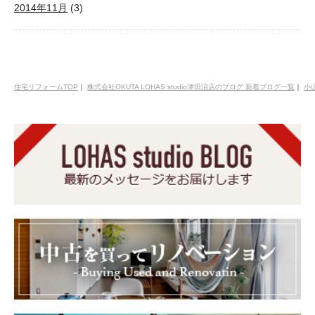
2014年11月
(3)
住宅リフォームTOP
｜
株式会社OKUTA LOHAS studio津田沼店のブログ 新着ブログ一覧
｜
小