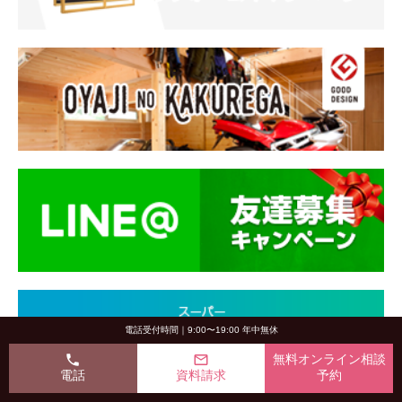
電話受付時間｜9:00〜19:00 年中無休
phone
mail_outline
無料オンライン相談
電話
資料請求
予約