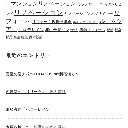
マンションリノベーション
ー
ミラノサローネ
モダンリビ
リノベーション
リ
リノベーションオブザイヤー
ング
フォーム
ルームツ
リフォーム現場見学会
ルイスポールセン
アー
北欧デザイン
和のデザイン
子供
店舗リフォーム
断熱
新卒
採用
紅葉
西方設計
新築
最近のエントリー
夏至の迎え花〜LOHAS studio新宿便り〜
名建築めぐりサークル 旧古河邸
那須高原「ペニーレイン」
木目を愉しむ、熊野杉のある暮らし