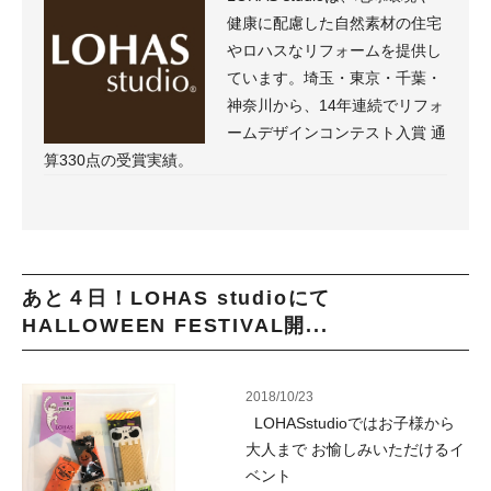
健康に配慮した自然素材の住宅
やロハスなリフォームを提供し
ています。埼玉・東京・千葉・
神奈川から、14年連続でリフォ
ームデザインコンテスト入賞 通
算330点の受賞実績。
あと４日！LOHAS studioにて
HALLOWEEN FESTIVAL開...
2018/10/23
LOHASstudioではお子様から
大人まで お愉しみいただけるイ
ベント