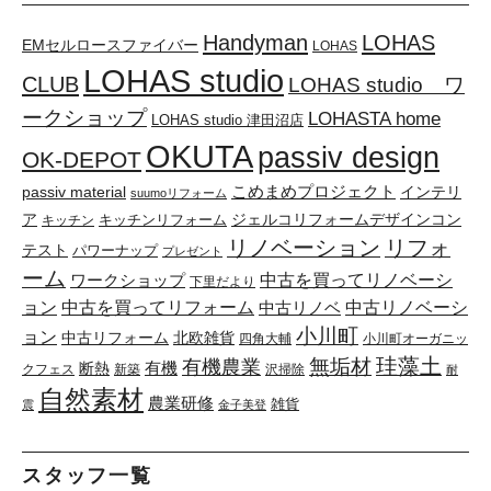
Handyman
LOHAS
EMセルロースファイバー
LOHAS
LOHAS studio
CLUB
LOHAS studio ワ
ークショップ
LOHASTA home
LOHAS studio 津田沼店
OKUTA
passiv design
OK-DEPOT
こめまめプロジェクト
passiv material
インテリ
suumoリフォーム
ア
キッチンリフォーム
ジェルコリフォームデザインコン
キッチン
リノベーション
リフォ
テスト
パワーナップ
プレゼント
ーム
中古を買ってリノベーシ
ワークショップ
下里だより
ョン
中古を買ってリフォーム
中古リノベーシ
中古リノベ
小川町
ョン
中古リフォーム
北欧雑貨
四角大輔
小川町オーガニッ
珪藻土
無垢材
有機農業
有機
断熱
クフェス
新築
沢掃除
耐
自然素材
農業研修
雑貨
震
金子美登
スタッフ一覧