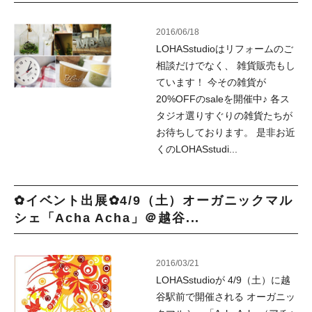
2016/06/18
LOHASstudioはリフォームのご
相談だけでなく、 雑貨販売もし
ています！ 今その雑貨が
20%OFFのsaleを開催中♪ 各ス
タジオ選りすぐりの雑貨たちが
お待ちしております。 是非お近
くのLOHASstudi...
✿イベント出展✿4/9（土）オーガニックマル
シェ「Acha Acha」＠越谷...
2016/03/21
LOHASstudioが 4/9（土）に越
谷駅前で開催される オーガニッ