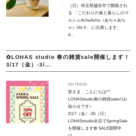
（日）埼玉県越谷市で開催され
る 「こだわりの食と暮らしのマ
ルシェAchaAcha（あちゃあち
ゃ）Vol.3」 に出展します。
A...
✿LOHAS studio 春の雑貨sale開催します！
3/17（金）-3/...
2017/02/28
皆さま、こんにちは^^
LOHASstudio春の雑貨saleのお
知らせです♪
3/17（金）-26（日）、
LOHASstudio全店でSpringSale
を開催します✿ SALE期間中
は、...