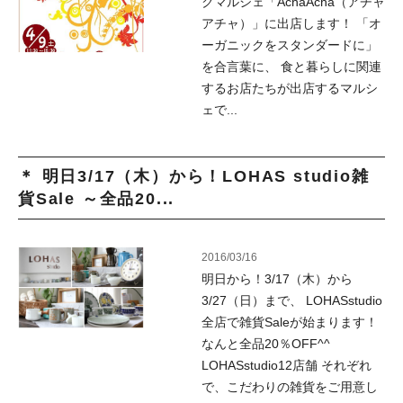
クマルシェ「AchaAcha（アチャ
アチャ）」に出店します！ 「オ
ーガニックをスタンダードに」
を合言葉に、 食と暮らしに関連
するお店たちが出店するマルシ
ェで...
＊ 明日3/17（木）から！LOHAS studio雑
貨Sale ～全品20...
2016/03/16
明日から！3/17（木）から
3/27（日）まで、 LOHASstudio
全店で雑貨Saleが始まります！
なんと全品20％OFF^^
LOHASstudio12店舗 それぞれ
で、こだわりの雑貨をご用意し