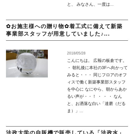
と、 みなさん、一度は...
✿お施主様への贈り物✿着工式に備えて新築
事業部スタッフが用意していました♪...
2018/05/28
こんにちは。 広報の板倉です。
・ 朝礼後に本社の3Fへ向かって
みると・・・ 同じフロアのオフ
ィスで働く新築事業部スタッフ
を中心に なにやら、朝からあか
るい声が・・！ ・ ・ ・ なん
と、お洒落な白い「達磨（だる
ま）」...
法政大学の自販機で販売している「法政水」