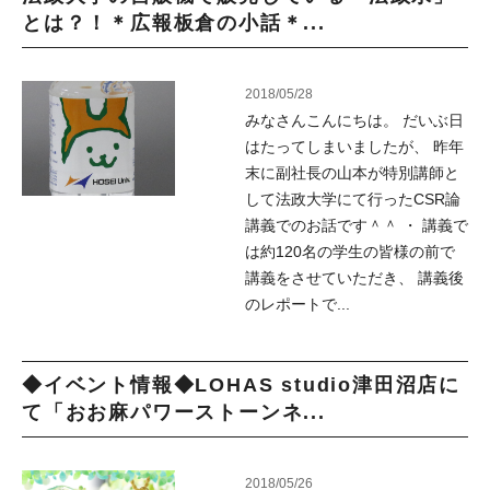
とは？！＊広報板倉の小話＊...
2018/05/28
みなさんこんにちは。 だいぶ日
はたってしまいましたが、 昨年
末に副社長の山本が特別講師と
して法政大学にて行ったCSR論
講義でのお話です＾＾ ・ 講義で
は約120名の学生の皆様の前で
講義をさせていただき、 講義後
のレポートで...
◆イベント情報◆LOHAS studio津田沼店に
て「おお麻パワーストーンネ...
2018/05/26