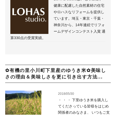
健康に配慮した自然素材の住宅
やロハスなリフォームを提供し
ています。埼玉・東京・千葉・
神奈川から、14年連続でリフォ
ームデザインコンテスト入賞 通
算330点の受賞実績。
✿有機の里小川町下里産のゆうき米✿美味し
さの理由＆美味しさを更に引き出す方法...
2018/05/30
・ ・ ・ 下里ゆうき米を購入し
てくださっている皆様をはじめ
関係者のみなさま、 いつもご支