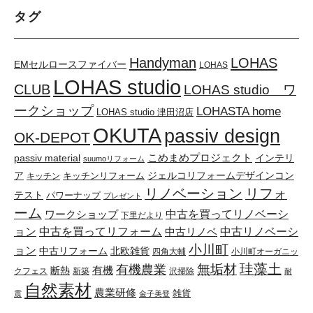
タグ
Handyman
LOHAS
EMセルロースファイバー
LOHAS
LOHAS studio
CLUB
LOHAS studio ワ
ークショップ
LOHASTA home
LOHAS studio 津田沼店
OKUTA
passiv design
OK-DEPOT
こめまめプロジェクト
passiv material
インテリ
suumoリフォーム
ア
キッチンリフォーム
ジェルコリフォームデザインコン
キッチン
リノベーション
リフォ
テスト
パワーナップ
プレゼント
ーム
中古を買ってリノベーシ
ワークショップ
下里だより
ョン
中古を買ってリフォーム
中古リノベーシ
中古リノベ
小川町
ョン
中古リフォーム
北欧雑貨
四角大輔
小川町オーガニッ
珪藻土
無垢材
有機農業
有機
断熱
クフェス
新築
沢掃除
耐
自然素材
農業研修
雑貨
震
金子美登