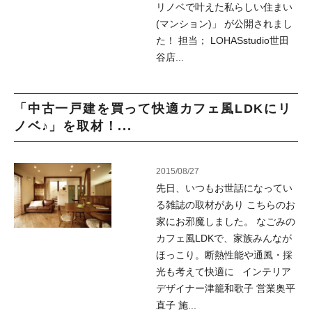
リノベで叶えた私らしい住まい
(マンション)」 が公開されまし
た！ 担当； LOHASstudio世田
谷店...
「中古一戸建を買って快適カフェ風LDKにリ
ノベ♪」を取材！...
2015/08/27
先日、いつもお世話になってい
る雑誌の取材があり こちらのお
家にお邪魔しました。 なごみの
カフェ風LDKで、家族みんなが
ほっこり。断熱性能や通風・採
光も考えて快適に インテリア
デザイナー津籠和歌子 営業奥平
直子 施...