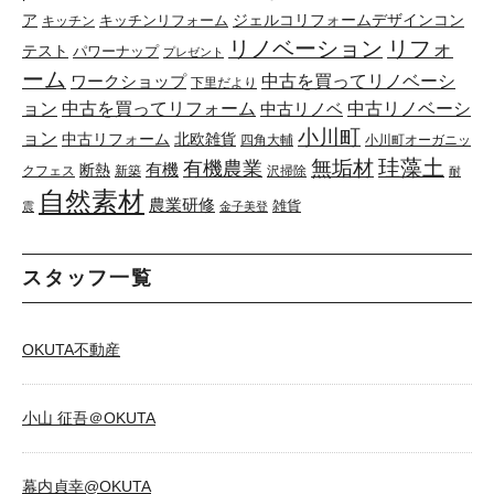
ア
キッチンリフォーム
ジェルコリフォームデザインコン
キッチン
リノベーション
リフォ
テスト
パワーナップ
プレゼント
ーム
中古を買ってリノベーシ
ワークショップ
下里だより
ョン
中古を買ってリフォーム
中古リノベーシ
中古リノベ
小川町
ョン
中古リフォーム
北欧雑貨
四角大輔
小川町オーガニッ
珪藻土
無垢材
有機農業
有機
断熱
クフェス
新築
沢掃除
耐
自然素材
農業研修
雑貨
震
金子美登
スタッフ一覧
OKUTA不動産
小山 征吾＠OKUTA
幕内貞幸@OKUTA