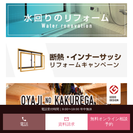
電話受付時間｜9:00〜19:00 年中無休
phone
mail_outline
無料オンライン相談
電話
資料請求
予約