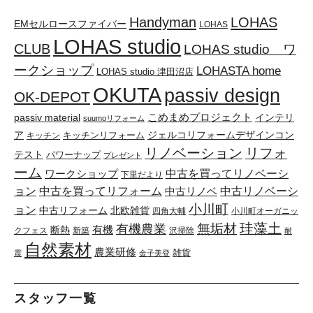
Handyman
LOHAS
EMセルロースファイバー
LOHAS
LOHAS studio
CLUB
LOHAS studio ワ
ークショップ
LOHASTA home
LOHAS studio 津田沼店
OKUTA
passiv design
OK-DEPOT
こめまめプロジェクト
passiv material
インテリ
suumoリフォーム
ア
キッチンリフォーム
ジェルコリフォームデザインコン
キッチン
リノベーション
リフォ
テスト
パワーナップ
プレゼント
ーム
中古を買ってリノベーシ
ワークショップ
下里だより
ョン
中古を買ってリフォーム
中古リノベーシ
中古リノベ
小川町
ョン
中古リフォーム
北欧雑貨
四角大輔
小川町オーガニッ
珪藻土
無垢材
有機農業
有機
断熱
クフェス
新築
沢掃除
耐
自然素材
農業研修
雑貨
震
金子美登
スタッフ一覧