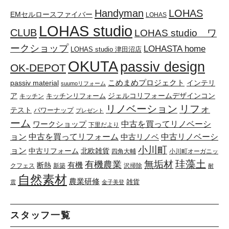
Handyman
LOHAS
EMセルロースファイバー
LOHAS
LOHAS studio
CLUB
LOHAS studio ワ
ークショップ
LOHASTA home
LOHAS studio 津田沼店
OKUTA
passiv design
OK-DEPOT
こめまめプロジェクト
passiv material
インテリ
suumoリフォーム
ア
キッチンリフォーム
ジェルコリフォームデザインコン
キッチン
リノベーション
リフォ
テスト
パワーナップ
プレゼント
ーム
中古を買ってリノベーシ
ワークショップ
下里だより
ョン
中古を買ってリフォーム
中古リノベーシ
中古リノベ
小川町
ョン
中古リフォーム
北欧雑貨
四角大輔
小川町オーガニッ
珪藻土
無垢材
有機農業
有機
断熱
クフェス
新築
沢掃除
耐
自然素材
農業研修
雑貨
震
金子美登
スタッフ一覧