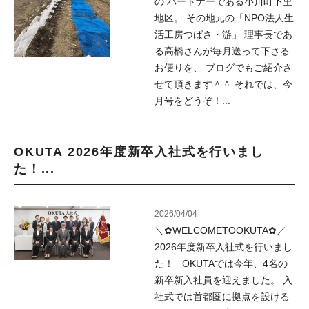
の パートナーである小川町下里
地区。 その地元の「NPO法人生
活工房つばさ・游」 理事長であ
る高橋さんが毎月送って下さる
お便りを、 ブログでもご紹介さ
せて頂きます＾＾ それでは、今
月号をどうぞ！...
OKUTA 2026年度新卒入社式を行いまし
た！...
2026/04/04
＼✿WELCOMETOOKUTA✿／
2026年度新卒入社式を行いまし
た！ OKUTAでは今年、4名の
新卒新入社員を迎えました。 入
社式では首都圏に拠点を設ける