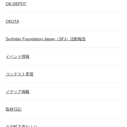
OK-DEPOT
OKUTA
Surfrider Foundation Japan（SFJ）活動報告
イベント情報
コンテスト受賞
メディア掲載
取材日記
小川町下里だより